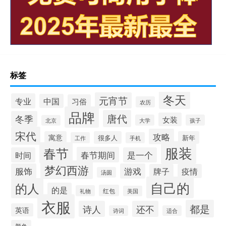
标签
冬天
元宵节
专业
中国
习俗
农历
品牌
唐代
冬季
女装
大学
孩子
北京
宋代
攻略
寓意
很多人
新年
工作
手机
服装
春节
春节期间
时间
是一个
梦幻西游
服饰
游戏
牌子
疫情
汤圆
自己的
的人
的是
红包
礼物
美国
衣服
都是
诗人
还不
英语
诗词
适合
颜色