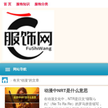
首 页
服饰知识
服饰分类
网站导航
>
有关“动漫”的文章
动漫中NRT是什么意思
在动漫文化中，NTR是日文“寝取ら
れ”（Ne To Ra Re）的罗马拼音缩写，