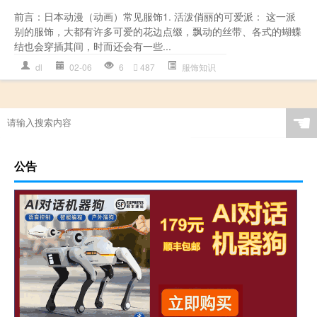
前言：日本动漫（动画）常见服饰1. 活泼俏丽的可爱派： 这一派
别的服饰，大都有许多可爱的花边点缀，飘动的丝带、各式的蝴蝶
结也会穿插其间，时而还会有一些...
dl
02-06
6
487
服饰知识
☚
公告