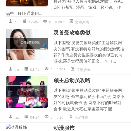
直译为“被他人强占配偶或对象”。在AC
GN（动画、漫画、游戏、轻小说）作
品中，NTR通常用...
dl
12-26
0
287
文章列表
灵兽受攻略类似
以下围绕“灵兽受攻略类似”主题解决网
友的困惑 有没有特别好玩的橙光游戏推
荐? 作为这类女生很喜欢的类似乙女向
游戏,还是觉得颜值即正义。 1.《...
lss
04-24
0
795
手游攻略
领主总动员攻略
以下围绕“领主总动员攻略”主题解决网
友的困惑 领主总动员会卡吗? 会,网络不
好的时候就会卡 会,网络不好的时候就
会卡 最近几天宅在家里发霉了能...
lzz
04-24
0
80
手游攻略
动漫服饰