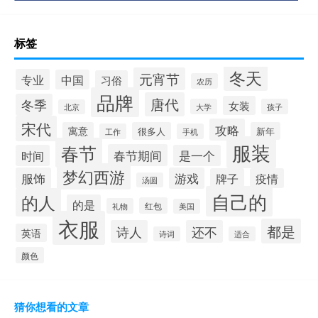
标签
冬天
元宵节
专业
中国
习俗
农历
品牌
唐代
冬季
女装
大学
孩子
北京
宋代
攻略
寓意
很多人
新年
工作
手机
服装
春节
春节期间
时间
是一个
梦幻西游
服饰
游戏
牌子
疫情
汤圆
自己的
的人
的是
红包
礼物
美国
衣服
都是
诗人
还不
英语
诗词
适合
颜色
猜你想看的文章