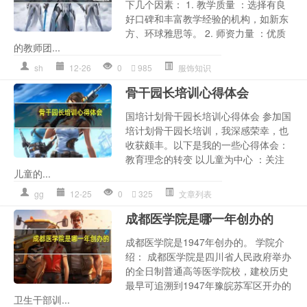
下几个因素： 1. 教学质量 ：选择有良
好口碑和丰富教学经验的机构，如新东
方、环球雅思等。 2. 师资力量 ：优质
的教师团...
sh
12-26
0
985
服饰知识
骨干园长培训心得体会
国培计划骨干园长培训心得体会 参加国
培计划骨干园长培训，我深感荣幸，也
收获颇丰。以下是我的一些心得体会：
教育理念的转变 以儿童为中心 ：关注
儿童的...
gg
12-25
0
325
文章列表
成都医学院是哪一年创办的
成都医学院是1947年创办的。 学院介
绍： 成都医学院是四川省人民政府举办
的全日制普通高等医学院校，建校历史
最早可追溯到1947年豫皖苏军区开办的
卫生干部训...