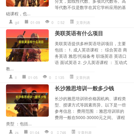
分支，如线性代数、多项式代数等。高
等代数不仅是数学在其它学科应用的基
础课程，也...
gd
01-09
0
52
文章列表
美联英语有什么项目
美联英语提供多种英语培训项目，主要
包括： 1. 成人英语课程 ： 综合英语 商
务英语 雅思/托福备考 职场英语 英语口
语 面试英语 2. 少儿英语课程 ： 互动式
教...
ll
01-05
0
135
文章列表
长沙雅思培训一般多少钱
长沙的雅思培训班价格因机构、课程类
型、授课方式等因素而异。以下是一些
参考信息： 费用范围 ：雅思培训班的
费用一般在5000-30000元之间。 课程
类型 ：包括...
zs
01-04
0
746
文章列表