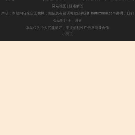
网站地图
|
疑难解答
声明：本站内容来自互联网，如信息有错误可发邮件到f_fb#foxmail.com说明，我们
会及时纠正，谢谢
本站仅为个人兴趣爱好，不接盈利性广告及商业合作
小男孩