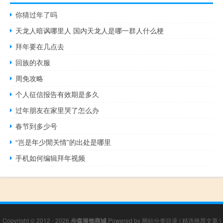
你猜过年了吗
天龙人暗讽哪里人 国内天龙人是哪一群人什么梗
拜年要在几点去
回族的衣服
周免攻略
个人征信报告有效期是多久
过年朋友在家里哭了怎么办
春节到多少号
“岂是年少閒关情”的出处是哪里
手机如何编辑拜年视频
Copyright © 2012 - 2026
步森服饰商城
Powered by
网站分类目录
|
精选推荐文章
|