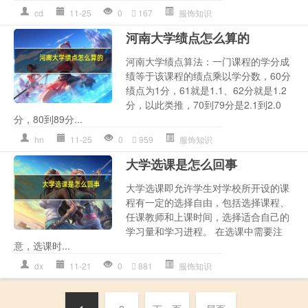
cd
11-25
0
167
服饰知识
河南大学绩点怎么算的
河南大学绩点算法：一门课程的学分成
绩等于该课程的绩点乘以学分数，60分
绩点为1分，61就是1.1、62分就是1.2
分，以此类推，70到79分是2.1到2.0
分，80到89分...
hn
11-25
0
959
服饰知识
大学选课是怎么回事
大学选课即允许学生对学校所开设的课
程有一定的选择自由，包括选择课程、
任课教师和上课时间，选择适合自己的
学习量和学习进程。 在选课中需要注
意，选课时...
dx
11-21
0
881
服饰知识