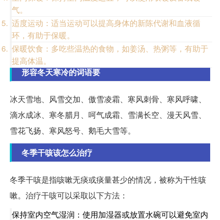
气。
适度运动：适当运动可以提高身体的新陈代谢和血液循
环，有助于保暖。
保暖饮食：多吃些温热的食物，如姜汤、热粥等，有助于
提高体温。
形容冬天寒冷的词语要
冰天雪地、风雪交加、傲雪凌霜、寒风刺骨、寒风呼啸、
滴水成冰、寒冬腊月、呵气成霜、雪满长空、漫天风雪、
雪花飞扬、寒风怒号、鹅毛大雪等。
冬季干咳该怎么治疗
冬季干咳是指咳嗽无痰或痰量甚少的情况，被称为干性咳
嗽。治疗干咳可以采取以下方法：
保持室内空气湿润：使用加湿器或放置水碗可以避免室内