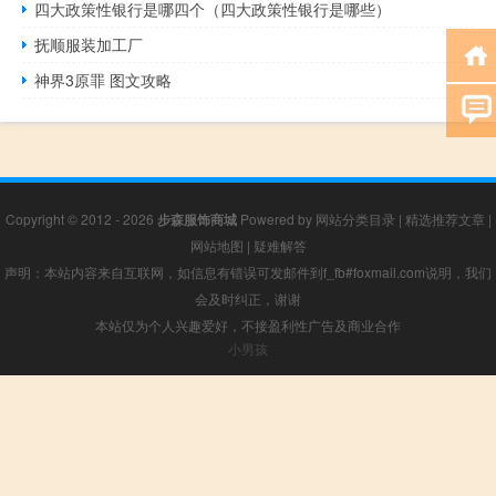
四大政策性银行是哪四个（四大政策性银行是哪些）
抚顺服装加工厂
神界3原罪 图文攻略
Copyright © 2012 - 2026
步森服饰商城
Powered by
网站分类目录
|
精选推荐文章
|
网站地图
|
疑难解答
声明：本站内容来自互联网，如信息有错误可发邮件到f_fb#foxmail.com说明，我们
会及时纠正，谢谢
本站仅为个人兴趣爱好，不接盈利性广告及商业合作
小男孩