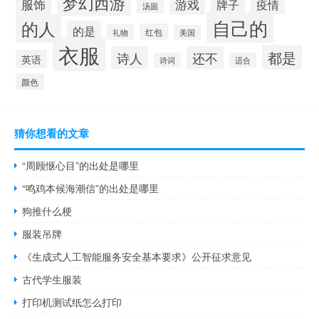
梦幻西游
服饰
游戏
牌子
疫情
汤圆
自己的
的人
的是
红包
礼物
美国
衣服
都是
诗人
还不
英语
诗词
适合
颜色
猜你想看的文章
“周顾惬心目”的出处是哪里
“鸣鸡本候海潮信”的出处是哪里
狗推什么梗
服装吊牌
《生成式人工智能服务安全基本要求》公开征求意见
古代学生服装
打印机测试纸怎么打印