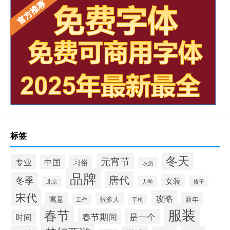
标签
冬天
元宵节
专业
中国
习俗
农历
品牌
唐代
冬季
女装
大学
孩子
北京
宋代
攻略
寓意
很多人
新年
工作
手机
服装
春节
春节期间
时间
是一个