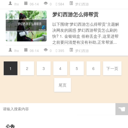
lhx
06-14
0
584
梦幻西游
梦幻西游怎么得帮贡
以下围绕“梦幻西游怎么得帮贡”主题解
决网友的困惑 梦幻西游帮贡怎么刷的
快? 1. 金银锦盒 俗称丢盒子,这里进帮
之前要问清楚有没有补助,正常帮派...
lhx
06-14
0
395
梦幻西游
1
2
3
4
5
6
下一页
尾页
☚
公告