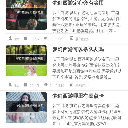
梦幻西游定心套有啥用
以下围绕“梦幻西游定心套有啥用”主题
解决网友的困惑 梦幻西游。定心套5件
套什么效果? 正确的来说。附加灵力是
技能等级*1.5 也就是说。打个比方...
lhx
06-15
0
281
梦幻西游
梦幻西游可以杀队友吗
以下围绕“梦幻西游可以杀队友吗”主题
解决网友的困惑 梦幻西游神器怎么杀?
要想杀死梦幻西游中的神器,需要通过以
下几个步骤: 首先,需要收集足够...
lhx
06-15
0
340
梦幻西游
梦幻西游哪里有卖点卡
以下围绕“梦幻西游哪里有卖点卡”主题
解决网友的困惑 梦幻西游点卡在那里买
最划算? 答:梦幻西游点卡在这样买最划
算: 1 、通过官方渠道购买梦幻...