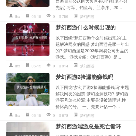
西游目前公认的大火区有6个(排名不分
先后):将军、钓鱼岛、兰亭序、20...
lhx
06-15
0
756
梦幻西游
梦幻西游什么时候出现的
以下围绕“梦幻西游什么时候出现的”主
题解决网友的困惑 梦幻西游是哪一年出
的? 梦幻西游是2003年网易公司出品的
游戏。 游戏介绍:《梦幻西游》是...
lhx
06-15
0
914
梦幻西游
梦幻西游2捡漏能赚钱吗
以下围绕“梦幻西游2捡漏能赚钱吗”主题
解决网友的困惑 梦幻捡漏技巧? 梦幻西
游买号怎么捡漏:主要是没被清理过,性
价比高的号。 一、先要评估一个...
lhx
06-15
0
678
梦幻西游
梦幻西游端游总是死亡循环