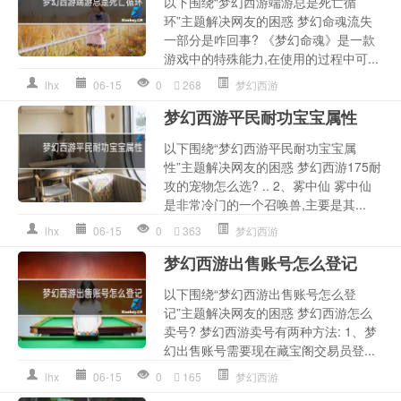
以下围绕“梦幻西游端游总是死亡循
环”主题解决网友的困惑 梦幻命魂流失
一部分是咋回事? 《梦幻命魂》是一款
游戏中的特殊能力,在使用的过程中可...
lhx
06-15
0
268
梦幻西游
梦幻西游平民耐功宝宝属性
以下围绕“梦幻西游平民耐功宝宝属
性”主题解决网友的困惑 梦幻西游175耐
攻的宠物怎么选? .. 2、雾中仙 雾中仙
是非常冷门的一个召唤兽,主要是其...
lhx
06-15
0
363
梦幻西游
梦幻西游出售账号怎么登记
以下围绕“梦幻西游出售账号怎么登
记”主题解决网友的困惑 梦幻西游怎么
卖号? 梦幻西游卖号有两种方法: 1、梦
幻出售账号需要现在藏宝阁交易员登...
lhx
06-15
0
165
梦幻西游