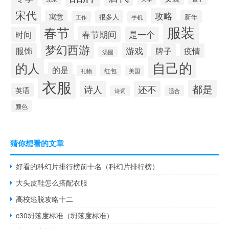
宋代
攻略
寓意
很多人
新年
工作
手机
服装
春节
春节期间
时间
是一个
梦幻西游
服饰
游戏
牌子
疫情
汤圆
自己的
的人
的是
红包
礼物
美国
衣服
都是
诗人
还不
英语
诗词
适合
颜色
猜你想看的文章
好看的科幻片排行榜前十名（科幻片排行榜）
大头皮鞋怎么搭配衣服
高校逃脱攻略十二
c30坍落度标准（坍落度标准）