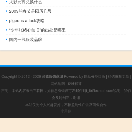
火影元宵兑换什么
2009的春节是阳历几号
pigeons attack攻略
“少年张绪心如旧”的出处是哪里
国内一线服装品牌
Copyright © 2012 - 2026
步森服饰商城
Powered by
网站分类目录
|
精选推荐文章
|
网站地图
|
疑难解答
声明：本站内容来自互联网，如信息有错误可发邮件到f_fb#foxmail.com说明，我们
会及时纠正，谢谢
本站仅为个人兴趣爱好，不接盈利性广告及商业合作
小男孩