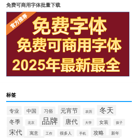
免费可商用字体批量下载
标签
冬天
元宵节
专业
中国
习俗
农历
品牌
唐代
冬季
女装
大学
孩子
北京
宋代
攻略
寓意
很多人
新年
工作
手机