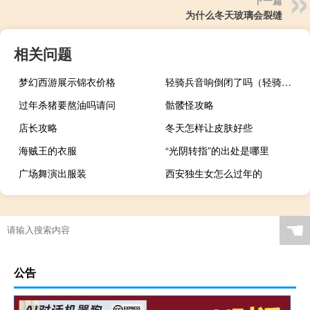
下一篇
为什么冬天玻璃会裂缝
相关问题
梦幻西游展示锦衣价格
轻骑兵音响倒闭了吗（轻骑兵音响）
过年杀猪要熬油吗请问
骷髅怪攻略
店长攻略
冬天怎样让皮肤好些
海贼王的衣服
“光阴转指”的出处是哪里
广场舞演出服装
西安独生女怎么过年的
☚
公告