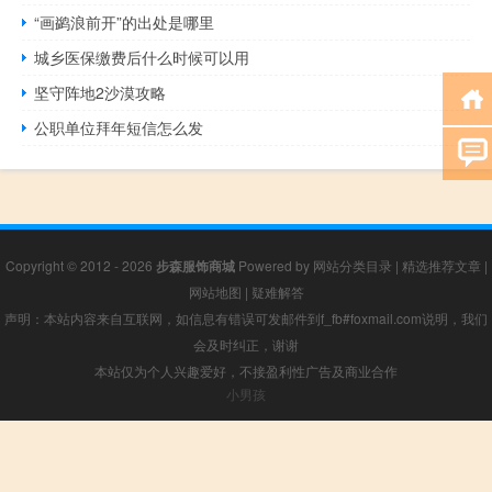
“画鹢浪前开”的出处是哪里
城乡医保缴费后什么时候可以用
坚守阵地2沙漠攻略
公职单位拜年短信怎么发
Copyright © 2012 - 2026
步森服饰商城
Powered by
网站分类目录
|
精选推荐文章
|
网站地图
|
疑难解答
声明：本站内容来自互联网，如信息有错误可发邮件到f_fb#foxmail.com说明，我们
会及时纠正，谢谢
本站仅为个人兴趣爱好，不接盈利性广告及商业合作
小男孩