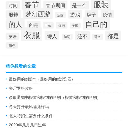
服装
春节
春节期间
时间
是一个
梦幻西游
服饰
游戏
牌子
疫情
汤圆
自己的
的人
的是
红包
礼物
美国
衣服
都是
诗人
还不
英语
诗词
适合
颜色
猜你想看的文章
最好用的ie版本（最好用的ie浏览器）
丧尸罗格攻略
录取通知书报道和报到的区别（报道和报到的区别）
冬天打开暖风睡觉好吗
北大特招生需要什么条件
2020年几月几日过年