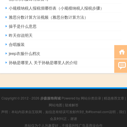
小规模纳税人报税填哪些表（小规模纳税人报税步骤）
雅思分数计算方法视频（雅思分数计算方法）
操手是什么意思
昨天你说明天
合唱服装
jeep衣服什么档次
孙杨是哪里人 关于孙杨是哪里人的介绍
Copyright © 2012 - 2026
步森服饰商城
Powered by
网站分类目录
|
精选推荐文章
|
网站地图
|
疑难解答
声明：本站内容来自互联网，如信息有错误可发邮件到f_fb#foxmail.com说明，我们
会及时纠正，谢谢
本站仅为个人兴趣爱好，不接盈利性广告及商业合作