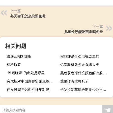
上一篇
冬天裙子怎么染黑色呢
下一篇
儿童长牙能吃西瓜吗冬天
相关问题
逍遥江湖3 攻略
程丽娜是什么电视剧里的
格格服装
饥荒联机版冬天食谱大全
“班退晓墀”的出处是哪里
黑色肤色穿什么颜色的衣服显白
突尼斯对中国游客实施免签入境政策
糖果传奇攻略102
侄女过完年迟迟不拜年对吗
卡罗拉新车磨合期多少公里（新车磨合期多少公里）
☚