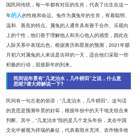
国民间传统，每一年都有对应的生肖，代表了出生在这一
的人
年
的性格和命运。兔作为属兔年的生肖，有着聪明、
温和、善良的特点。属兔的人通常具有善于合作、乐观向
上的个性，他们善于理解他人和关心他人的感受，因此在
人际关系中表现出色。根据黄历和星座的预测，2021年腊
月初六对属兔的人来说是吉祥的一天，适合他们采取一些
积极的行动，迎接新年的到来。
民间说年景有“几龙治水，几牛耕田”之说，什么意
思呢?请大师解说一下?
民间有一句古老的俗语：“几龙治水，几牛耕田”。这句话
的意思是预测年景的好坏，根据年份中的天干地支组合来
判断。其中，“几龙治水”指的是几个龙头年份，龙在中国
文化中被视为祥瑞的象征，代表着雨水充沛、农作物丰收