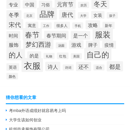
冬天
元宵节
专业
中国
习俗
农历
品牌
唐代
冬季
女装
大学
孩子
北京
宋代
攻略
寓意
很多人
新年
工作
手机
服装
春节
春节期间
时间
是一个
梦幻西游
服饰
游戏
牌子
疫情
汤圆
自己的
的人
的是
红包
礼物
美国
衣服
都是
诗人
还不
英语
诗词
适合
颜色
猜你想看的文章
考mba外语成绩好就容易考上吗
大学生该如何创业
杭州尚承服饰有限公司