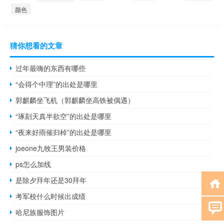
颜色
猜你想看的文章
过年最嗨的东西有哪些
“会得个中理”的出处是哪里
郭麒麟坐飞机（郭麒麟坐高铁被偶遇）
“琢刻天真半欲空”的出处是哪里
“夜来好雨催归棹”的出处是哪里
joeone九牧王男装价格
ps怎么加线
是除夕拜年还是30拜年
考军校什么时候出成绩
哈尼族服饰图片