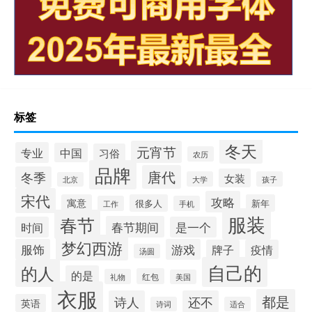
标签
冬天
元宵节
专业
中国
习俗
农历
品牌
唐代
冬季
女装
大学
孩子
北京
宋代
攻略
寓意
很多人
新年
工作
手机
服装
春节
春节期间
时间
是一个
梦幻西游
服饰
游戏
牌子
疫情
汤圆
自己的
的人
的是
红包
礼物
美国
衣服
都是
诗人
还不
英语
诗词
适合