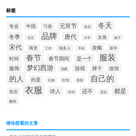
标签
冬天
元宵节
专业
中国
习俗
农历
品牌
唐代
冬季
女装
大学
孩子
北京
宋代
攻略
寓意
很多人
新年
工作
手机
服装
春节
春节期间
时间
是一个
梦幻西游
服饰
游戏
牌子
疫情
汤圆
自己的
的人
的是
红包
礼物
美国
衣服
都是
诗人
还不
英语
诗词
适合
颜色
猜你想看的文章