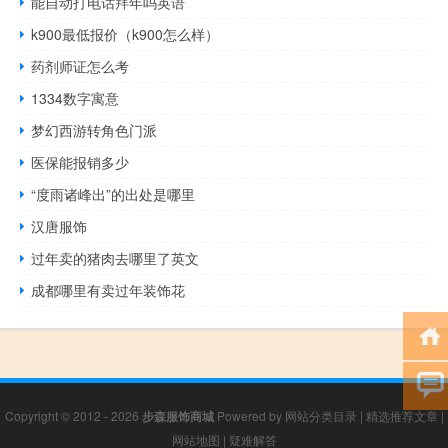
能自动打电话拜年吗英语
k900最低报价（k900怎么样）
药剂师证怎么考
1334数字寓意
梦幻西游转角色门派
医保能报销多少
“度雨诸峰出”的出处是哪里
汉唐服饰
过年卖的猪肉去哪里了英文
成都哪里有卖过年装饰花
Copyright © 2012 - 2026
步森服饰商城
Powered by
网站分类目录
|
精选推荐文章
|
网站地图
|
疑难解答