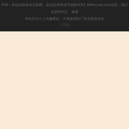
声明：本站内容来自互联网，如信息有错误可发邮件到f_fb#foxmail.com说明，我们
会及时纠正，谢谢
本站仅为个人兴趣爱好，不接盈利性广告及商业合作
小男孩