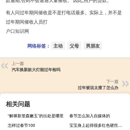
款逾期,否则不会遭遇大量催收。 因此,用户的贷款。
有人问过年期间催收是不是打电话最多。实际上，并不是
过年期间催收人员打
户口知识网
网络标签：
主动
父母
男朋友
上一篇
汽车换新款大灯能过年检吗
下一篇
过年被说太瘦了怎么办
相关问题
“解箨新篁森嫩玉”的出处是哪里
春节怎么加入自媒体的
怎样过春节100
宝宝身上起得很多红色硬疙瘩是什么（宝宝身上起硬的红疙瘩是什么病引起的）