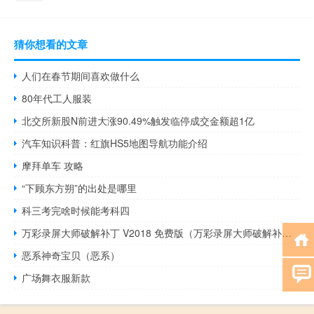
猜你想看的文章
人们在春节期间喜欢做什么
80年代工人服装
北交所新股N前进大涨90.49%触发临停成交金额超1亿
汽车知识科普：红旗HS5地图导航功能介绍
摩拜单车 攻略
“下顾东方朔”的出处是哪里
科三考完啥时候能考科四
万彩录屏大师破解补丁 V2018 免费版（万彩录屏大师破解补丁 V2018 免费版功能简介）
恶系神奇宝贝（恶系）
广场舞衣服新款