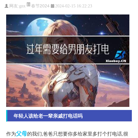
春节2024
网友:
gnx
2024-02-15 16:22:23
年轻人该给老一辈亲戚打电话吗
父母
作为
的我们,爸爸只想要你多给家里多打个打电话,很