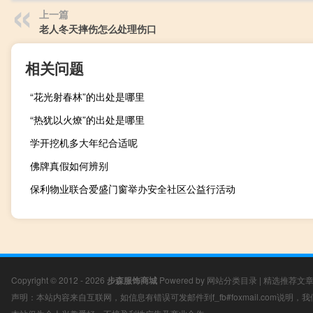
上一篇
老人冬天摔伤怎么处理伤口
相关问题
“花光射春林”的出处是哪里
“热犹以火燎”的出处是哪里
学开挖机多大年纪合适呢
佛牌真假如何辨别
保利物业联合爱盛门窗举办安全社区公益行活动
Copyright © 2012 - 2026
步森服饰商城
Powered by
网站分类目录
|
精选推荐文
声明：本站内容来自互联网，如信息有错误可发邮件到f_fb#foxmail.com说明