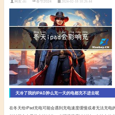
春节2024
网友:
dti
2024-02-18 10:26:44
天冷了我的IPAD肿么充一天的电都充不进去呢
在冬天给iPad充电可能会遇到充电速度缓慢或者无法充电的