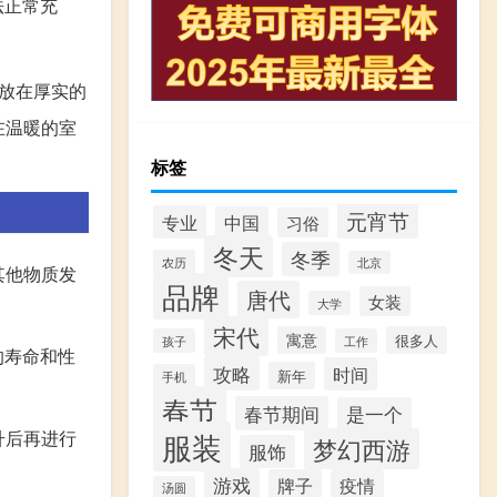
法正常充
d放在厚实的
在温暖的室
标签
元宵节
专业
中国
习俗
冬天
冬季
农历
北京
其他物质发
品牌
唐代
女装
大学
宋代
寓意
很多人
孩子
工作
的寿命和性
攻略
时间
新年
手机
春节
春节期间
是一个
升后再进行
服装
梦幻西游
服饰
游戏
牌子
疫情
汤圆