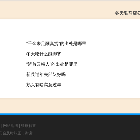
冬天驻马店
“千金未足酬真赏”的出处是哪里
冬天吃什么能御寒
“矫首云帽人”的出处是哪里
新兵过年去部队好吗
鹅头有啥寓意过年
章
|
网站地图
|
疑难解答
，我们会及时纠正，谢谢