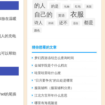
的人
的是
红包
礼物
美国
衣服
自己的
英语
d放在温暖
都是
诗人
还不
诗词
适合
颜色
别人的充电
猜你想看的文章
法可以帮助
梦幻西游冻结怎么查询时间
金城学院是个什么档次
哇里哇里哇什么梗
“日月要争光”的出处是哪里
服装辅料（服装辅料分类）
ad的尾插
江北方言拜年什么意思
哪里有海底隧道