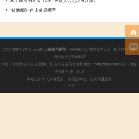
56个民族的衣服（56个民族大合照没有汉服）
“肴烟四陈”的出处是哪里
Copyright © 2012 - 2026
步森服饰商城
Powered by
网站分类目录
|
精选推荐文章
|
网站地图
|
疑难解答
声明：本站内容来自互联网，如信息有错误可发邮件到f_fb#foxmail.com说明，我们
会及时纠正，谢谢
本站仅为个人兴趣爱好，不接盈利性广告及商业合作
小男孩