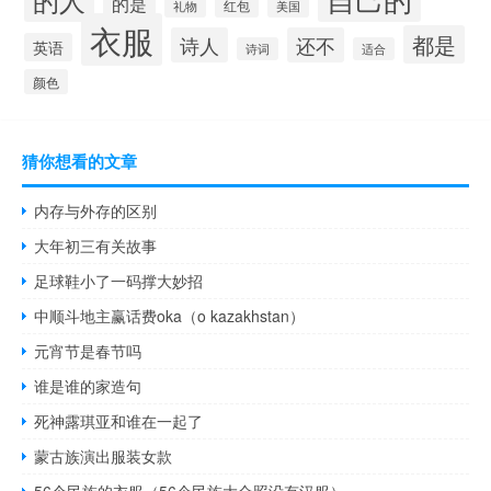
的人
的是
红包
礼物
美国
衣服
都是
诗人
还不
英语
诗词
适合
颜色
猜你想看的文章
内存与外存的区别
大年初三有关故事
足球鞋小了一码撑大妙招
中顺斗地主赢话费oka（o kazakhstan）
元宵节是春节吗
谁是谁的家造句
死神露琪亚和谁在一起了
蒙古族演出服装女款