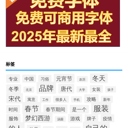
标签
冬天
元宵节
专业
中国
习俗
农历
品牌
唐代
冬季
女装
大学
孩子
北京
宋代
攻略
寓意
很多人
新年
工作
手机
服装
春节
春节期间
时间
是一个
梦幻西游
服饰
游戏
牌子
疫情
汤圆
自己的