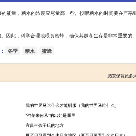
够的能量，糖水的浓度应尽量高一些。投喂糖水的时间要在严寒
响。因此，科学合理地喂食蜜蜂，确保其越冬生存是非常重要的
：
冬季
糖水
蜜蜂
肥东保育员多
我的世界马吃什么才能驯服（我的世界马吃什么）
“咨尔来何从”的出处是哪里
宜昌带孩子玩的地方
夏至日可看到金边日食地区（夏至日可看到金边日食）