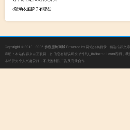
d运动衣服牌子有哪些
Copyright © 2012 - 2026
步森服饰商城
Powered by
网站分类目录
|
精选推荐文
声明：本站内容来自互联网，如信息有错误可发邮件到f_fb#foxmail.com说明
本站仅为个人兴趣爱好，不接盈利性广告及商业合作