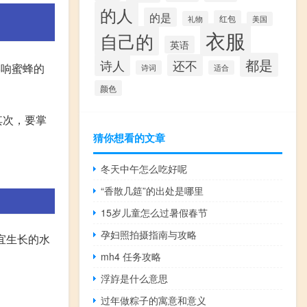
的人
的是
红包
礼物
美国
衣服
自己的
英语
都是
诗人
还不
影响蜜蜂的
诗词
适合
颜色
其次，要掌
猜你想看的文章
冬天中午怎么吃好呢
“香散几筵”的出处是哪里
15岁儿童怎么过暑假春节
孕妇照拍摄指南与攻略
宜生长的水
mh4 任务攻略
浮斿是什么意思
过年做粽子的寓意和意义