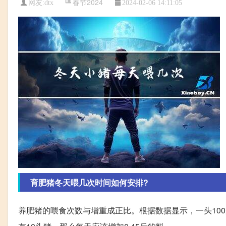
春节2024
网友:
dtx
2024-02-06 14:11:05
育肥猪冬天喂几次时间如何安排?
养肥猪的喂食次数与增重成正比。根据数据显示，一头100斤的