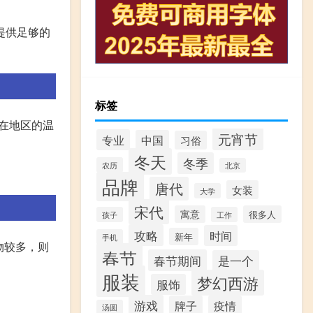
提供足够的
标签
在地区的温
元宵节
专业
中国
习俗
冬天
冬季
农历
北京
品牌
唐代
女装
大学
宋代
寓意
很多人
孩子
工作
攻略
时间
新年
手机
物较多，则
春节
春节期间
是一个
服装
梦幻西游
服饰
游戏
牌子
疫情
汤圆