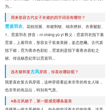
为...
用来形容古代女子衣裙的四字词语有哪些？
霓裳
羽衣
、花枝招展、布裙荆钗、锦衣绣袄、衣香鬓影、
1、霓裳羽衣 拼音：ní cháng yǔ yī 释义：霓裳羽衣指下着
霓裳，上着羽衣，形容女子装束美丽，姿态悠飏。古代裳
指下裙，霓为青赤色彩虹，霓裳则是指下着青赤若虹之
裙。传说杨贵妃常以霓裳羽...
古风
连衣裙和复
穿搭，你喜欢哪款呢？
我更喜欢复古风穿搭，这种穿搭看起来非常的有女人味，
也非常的有品位，特别有气质。
4条古风裙子，第一眼感觉哪条最美
选择第一件古风裙的人，如今的你没有古代的你美，这是