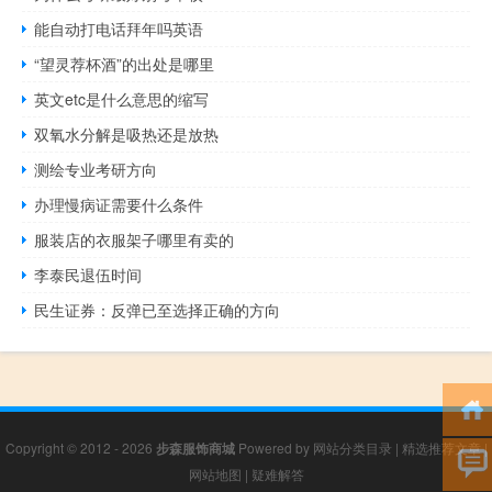
能自动打电话拜年吗英语
“望灵荐杯酒”的出处是哪里
英文etc是什么意思的缩写
双氧水分解是吸热还是放热
测绘专业考研方向
办理慢病证需要什么条件
服装店的衣服架子哪里有卖的
李泰民退伍时间
民生证券：反弹已至选择正确的方向
Copyright © 2012 - 2026
步森服饰商城
Powered by
网站分类目录
|
精选推荐文章
|
网站地图
|
疑难解答