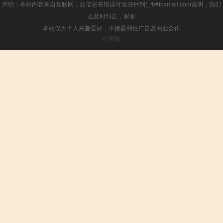
声明：本站内容来自互联网，如信息有错误可发邮件到f_fb#foxmail.com说明，我们
会及时纠正，谢谢
本站仅为个人兴趣爱好，不接盈利性广告及商业合作
小男孩