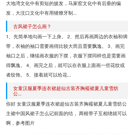
大地湾文化中有剪短的披发，马家窑文化中有后垂的编
发，大汶口文化中有用猪獠牙制...
古风裙子怎么画？
1、先简单地勾画一下上身。 2、然后再画两边的衣袖和绸
带，衣袖的袖口需要画得比较大而且需要飘逸。 3、画完
袖口之后，继续画衣服的下摆，衣服下摆同样也是需要画
得飘逸。 4、画完之后，就可以在衣服上面画一些花纹或
者纹饰。 5、接着就可以给花...
女童汉服夏季连衣裙超仙古装齐胸襦裙夏儿童雪纺
公...
你好 女童汉服夏季连衣裙超仙古装齐胸襦裙夏儿童雪纺公
主裙中国风裙子怎么记前面的结， 两根带子互相绕就可以
啊，参考图片