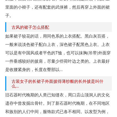
里面的小褂子，还有配套的武侠裤，然后再穿上外面的裙
子。
古风的裙子怎么搭配
如果裙子较花的话，用同色系的上衣搭配。黑白灰百搭，
一般来说淡色裙子配白上衣，深色裙子配黑色上衣。上衣
可以是有中国风或者平色的T恤，也可以抹胸(吊带)外面穿
一件垂感较好的披肩，尽量少些荷叶边之类的。上衣最好
是收腰紧身的，长度在臀部以...
古装女子的长裙子外面披得薄纱般的长外披是叫什
么...
旧石器时代晚期的人类已知缝衣，周口店山顶洞人的文化
遗存中曾发掘出骨针。到了新石器时代晚期，在不同地区
和族别的人们中间，服饰款式已各不相同。以发型为例，