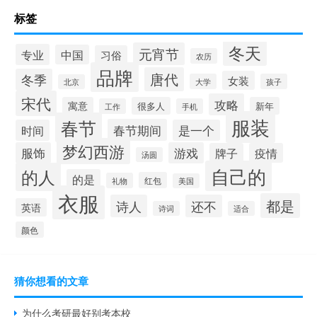
标签
冬天
元宵节
专业
中国
习俗
农历
品牌
唐代
冬季
女装
大学
孩子
北京
宋代
攻略
寓意
很多人
新年
工作
手机
服装
春节
春节期间
时间
是一个
梦幻西游
服饰
游戏
牌子
疫情
汤圆
自己的
的人
的是
红包
礼物
美国
衣服
都是
诗人
还不
英语
诗词
适合
颜色
猜你想看的文章
为什么考研最好别考本校