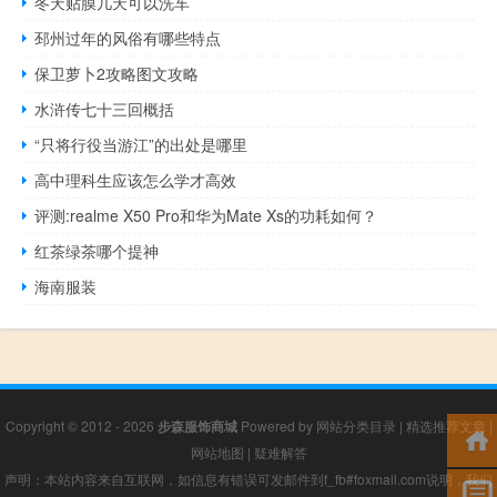
冬天贴膜几天可以洗车
邳州过年的风俗有哪些特点
保卫萝卜2攻略图文攻略
水浒传七十三回概括
“只将行役当游江”的出处是哪里
高中理科生应该怎么学才高效
评测:realme X50 Pro和华为Mate Xs的功耗如何？
红茶绿茶哪个提神
海南服装
Copyright © 2012 - 2026
步森服饰商城
Powered by
网站分类目录
|
精选推荐文章
|
网站地图
|
疑难解答
声明：本站内容来自互联网，如信息有错误可发邮件到f_fb#foxmail.com说明，我们