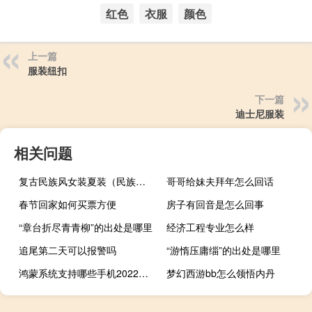
红色
衣服
颜色
上一篇
服装纽扣
下一篇
迪士尼服装
相关问题
复古民族风女装夏装（民族风品牌女装专卖）
哥哥给妹夫拜年怎么回话
春节回家如何买票方便
房子有回音是怎么回事
“章台折尽青青柳”的出处是哪里
经济工程专业怎么样
追尾第二天可以报警吗
“游惰压庸缁”的出处是哪里
鸿蒙系统支持哪些手机2022（鸿蒙系统支持哪些手机）
梦幻西游bb怎么领悟内丹