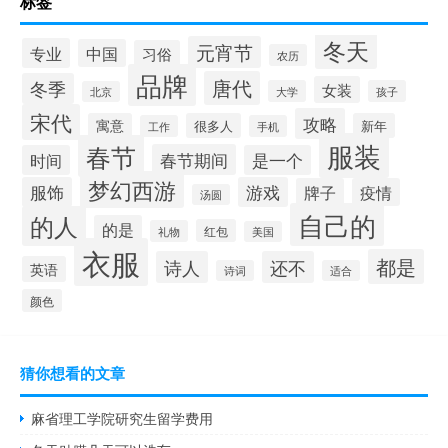
标签
冬天
元宵节
专业
中国
习俗
农历
品牌
唐代
冬季
女装
大学
孩子
北京
宋代
攻略
寓意
很多人
新年
工作
手机
服装
春节
春节期间
时间
是一个
梦幻西游
服饰
游戏
牌子
疫情
汤圆
自己的
的人
的是
红包
礼物
美国
衣服
都是
诗人
还不
英语
诗词
适合
颜色
猜你想看的文章
麻省理工学院研究生留学费用