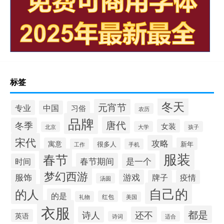
标签
冬天
元宵节
专业
中国
习俗
农历
品牌
唐代
冬季
女装
大学
孩子
北京
宋代
攻略
寓意
很多人
新年
工作
手机
服装
春节
春节期间
时间
是一个
梦幻西游
服饰
游戏
牌子
疫情
汤圆
自己的
的人
的是
红包
礼物
美国
衣服
都是
诗人
还不
英语
诗词
适合