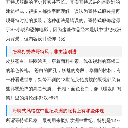
哥特式服装的历史其实并不长。其实哥特式讲的是欧洲的
建筑样式，很多人都按字面理解，误认为哥特式服装是再
现哥特时期的服装，这种想法是错误的。哥特式服饰起源
于SF小说和恐怖电影，因为这些作品经常是以中世纪欧洲
为背景，但内容设计恐怖（比...
怎样打扮成哥特风，非主流别进
皮肤苍白、眼圈浓黑，穿着面料朴素、线条锐利的高领口
的单色长袍。 苍白的面孔，妖魅的身段，华丽的性格：有
一种看透世事，桀骜不驯的18世纪英伦贵族的既忧郁又有
些邪恶恐怖的高贵气质。 长相：面色苍白，像《理发师陶
德》里的海伦娜·邦汉·卡特...
哥特式风格在中世纪欧洲的服装上有哪些体现
所谓哥特式风格，最初用来概括欧洲中世纪，特别是12～