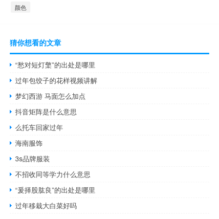
颜色
猜你想看的文章
“愁对短灯檠”的出处是哪里
过年包饺子的花样视频讲解
梦幻西游 马面怎么加点
抖音矩阵是什么意思
么托车回家过年
海南服饰
3s品牌服装
不招收同等学力什么意思
“爰择股肱良”的出处是哪里
过年移栽大白菜好吗