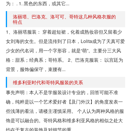
为： . 1. 黑色的东西，或其它...
洛丽塔、巴洛克、洛可可、哥特这几种风格衣服的
特点
1、洛丽塔服装： 穿着超短裙，化着成熟妆容但又留着少
女刘海的女生。但是流传到了日本，Lolita成为了天真可爱
少女的代名词，用一个字形容，就是“萌”。主要分三大风
格：甜系；经典系；哥特系。 2、巴洛克服装： 以宫廷为
背景，服饰偏保守，束腰有...
维多利亚时代和哥特风服装的关系
事先声明：本人不是学服装设计专业的，回答可能不准
确，纯粹是以一个艺术爱好者【及门外汉】的角度发表一
些浅薄的看法，请楼主谨慎采用。 个人认为两种风格的服
饰是可以融合的。哥特风格和维多利亚风格的相似之处大
约在于复古的装饰及对细节的重...