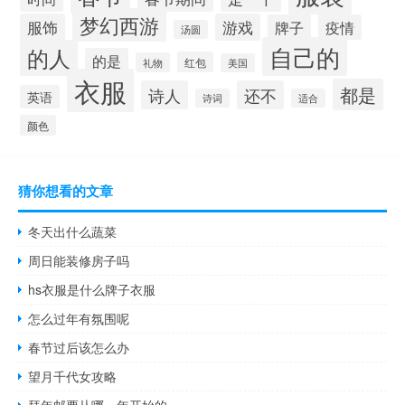
梦幻西游
服饰
游戏
牌子
疫情
汤圆
自己的
的人
的是
红包
礼物
美国
衣服
都是
诗人
还不
英语
诗词
适合
颜色
猜你想看的文章
冬天出什么蔬菜
周日能装修房子吗
hs衣服是什么牌子衣服
怎么过年有氛围呢
春节过后该怎么办
望月千代女攻略