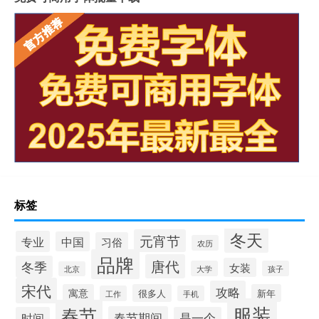
标签
冬天
元宵节
专业
中国
习俗
农历
品牌
唐代
冬季
女装
大学
孩子
北京
宋代
攻略
寓意
很多人
新年
工作
手机
服装
春节
春节期间
时间
是一个