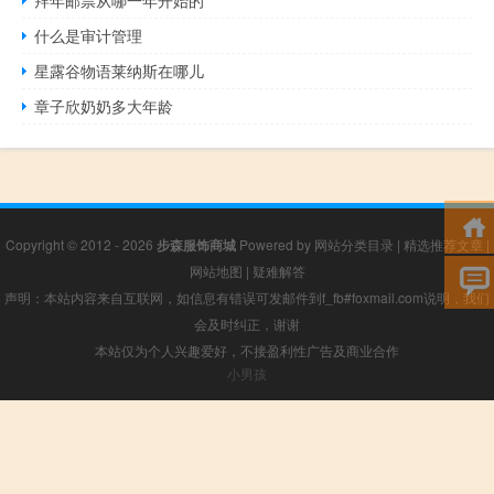
拜年邮票从哪一年开始的
什么是审计管理
星露谷物语莱纳斯在哪儿
章子欣奶奶多大年龄
Copyright © 2012 - 2026
步森服饰商城
Powered by
网站分类目录
|
精选推荐文章
|
网站地图
|
疑难解答
声明：本站内容来自互联网，如信息有错误可发邮件到f_fb#foxmail.com说明，我们
会及时纠正，谢谢
本站仅为个人兴趣爱好，不接盈利性广告及商业合作
小男孩