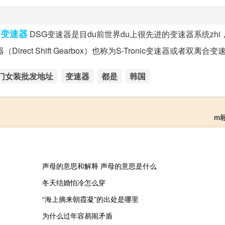
变速器
挡
DSG变速器是目du前世界du上很先进的变速器系统zhi
t Shift Gearbox）也称为S-Tronic变速器或者双离合变速器
门女装批发地址
变速器
都是
韩国
m
声母的意思和解释 声母的意思是什么
冬天结婚怕冷怎么穿
“海上摘来朝霞凝”的出处是哪里
为什么过年容易闹矛盾