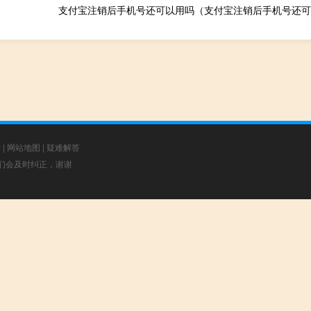
支付宝注销后手机号还可以用吗（支付宝注销后手机号还可
章
|
网站地图
|
疑难解答
，我们会及时纠正，谢谢