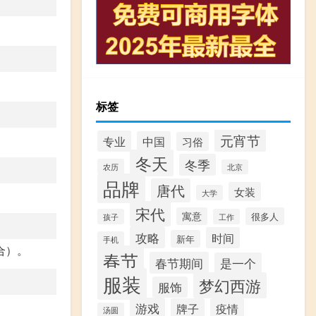
标签
元宵节
专业
中国
习俗
冬天
冬季
农历
北京
品牌
唐代
女装
大学
宋代
寓意
很多人
孩子
工作
攻略
时间
新年
手机
合）。
春节
春节期间
是一个
服装
梦幻西游
服饰
游戏
牌子
疫情
汤圆