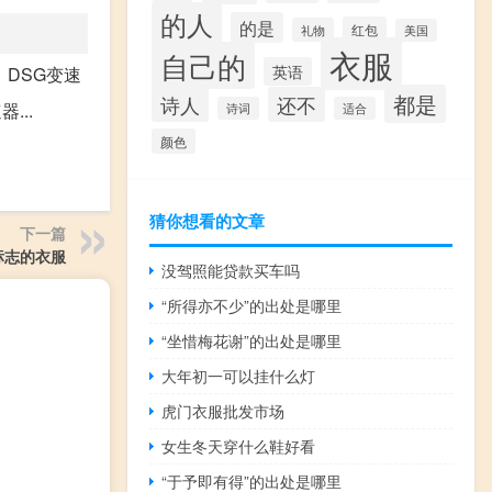
的人
的是
红包
礼物
美国
衣服
自己的
英语
，DSG变速
都是
诗人
还不
...
诗词
适合
颜色
猜你想看的文章
下一篇
标志的衣服
没驾照能贷款买车吗
“所得亦不少”的出处是哪里
“坐惜梅花谢”的出处是哪里
大年初一可以挂什么灯
虎门衣服批发市场
女生冬天穿什么鞋好看
“于予即有得”的出处是哪里