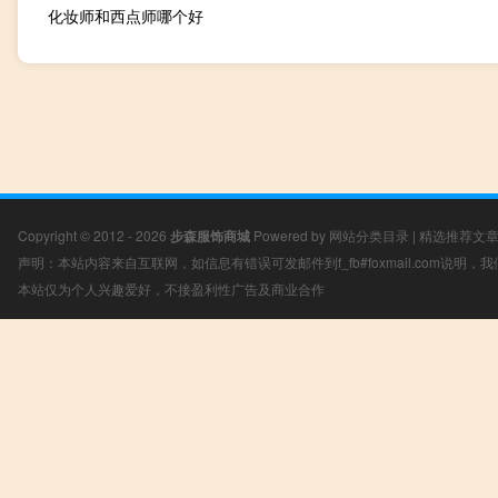
化妆师和西点师哪个好
Copyright © 2012 - 2026
步森服饰商城
Powered by
网站分类目录
|
精选推荐文
声明：本站内容来自互联网，如信息有错误可发邮件到f_fb#foxmail.com说明
本站仅为个人兴趣爱好，不接盈利性广告及商业合作