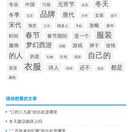
冬天
元宵节
专业
中国
习俗
农历
品牌
唐代
冬季
女装
大学
孩子
北京
宋代
攻略
寓意
很多人
新年
工作
手机
服装
春节
春节期间
时间
是一个
梦幻西游
服饰
游戏
牌子
疫情
汤圆
自己的
的人
的是
红包
礼物
美国
衣服
都是
诗人
还不
英语
诗词
适合
颜色
猜你想看的文章
“江村八九家”的出处是哪里
冬天建议躺床上吗
“二百年来好纪网”的出处是哪里