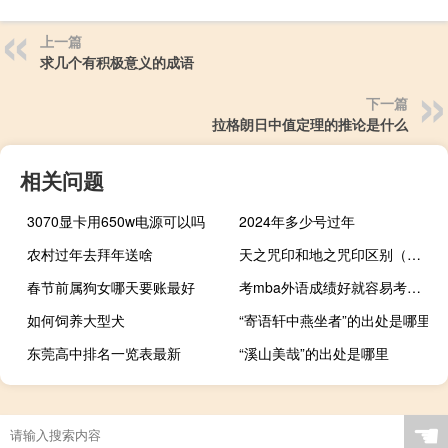
上一篇
求几个有积极意义的成语
下一篇
拉格朗日中值定理的推论是什么
相关问题
3070显卡用650w电源可以吗
2024年多少号过年
农村过年去拜年送啥
天之咒印和地之咒印区别（天之咒印）
春节前属狗女哪天要账最好
考mba外语成绩好就容易考上吗
如何饲养大型犬
“寄语轩中燕坐者”的出处是哪里
东莞高中排名一览表最新
“溪山美哉”的出处是哪里
☚