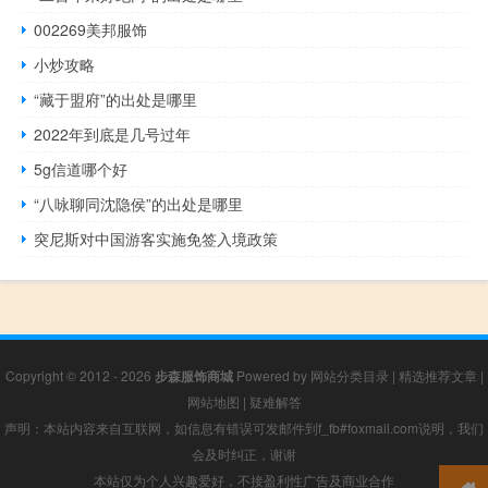
002269美邦服饰
小炒攻略
“藏于盟府”的出处是哪里
2022年到底是几号过年
5g信道哪个好
“八咏聊同沈隐侯”的出处是哪里
突尼斯对中国游客实施免签入境政策
Copyright © 2012 - 2026
步森服饰商城
Powered by
网站分类目录
|
精选推荐文章
|
网站地图
|
疑难解答
声明：本站内容来自互联网，如信息有错误可发邮件到f_fb#foxmail.com说明，我们
会及时纠正，谢谢
本站仅为个人兴趣爱好，不接盈利性广告及商业合作