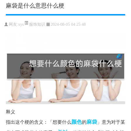
麻袋是什么意思什么梗
服饰知识
网友:
xys
2024-08-05 04:25:48
释义
颜色
麻袋
指出这个梗的含义：「想要什么
的
」意为对于某