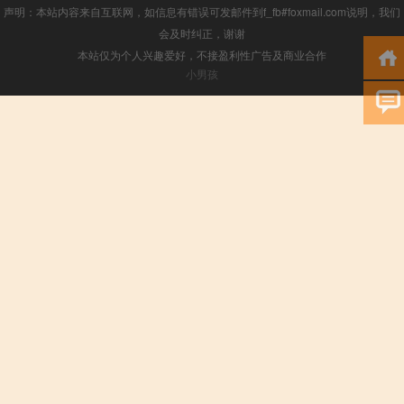
声明：本站内容来自互联网，如信息有错误可发邮件到f_fb#foxmail.com说明，我们
会及时纠正，谢谢
本站仅为个人兴趣爱好，不接盈利性广告及商业合作
小男孩