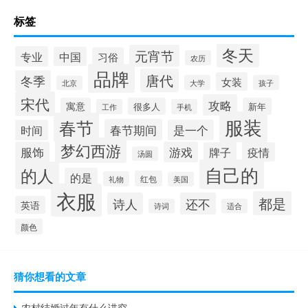
标签
冬天
元宵节
专业
中国
习俗
农历
品牌
唐代
冬季
女装
大学
孩子
北京
宋代
攻略
寓意
很多人
新年
工作
手机
服装
春节
春节期间
时间
是一个
梦幻西游
服饰
游戏
牌子
疫情
汤圆
自己的
的人
的是
红包
礼物
美国
衣服
都是
诗人
还不
英语
诗词
适合
颜色
猜你想看的文章
农村结婚过年有什么讲究