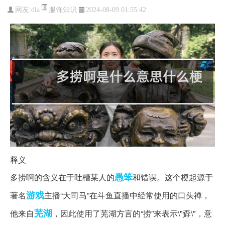
服饰知识
网友:
dla
2024-08-09 01:55:42
释义
愚笨
多捞啊的含义在于吐槽某人的
和错误。这个梗起源于
游戏
著名
主播“大司马”在斗鱼直播中经常使用的口头禅，
芜湖
他来自
，因此使用了芜湖方言的“捞”来表示\"孬\"，意