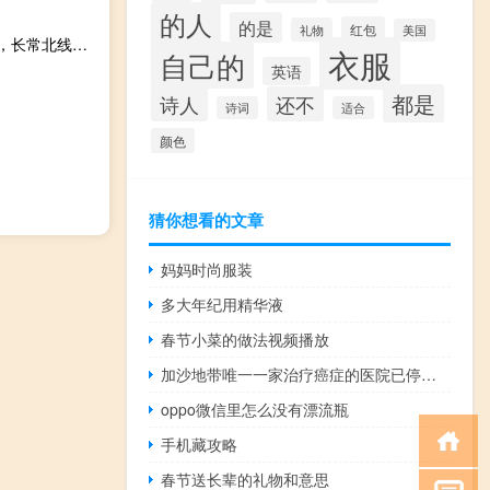
的人
的是
红包
礼物
美国
2023-09-29 02:45： 路况信息：2023年9月28日20时18分，长常北线高速长益段泞湖收费站附近以西K43至K44处东往西因车流量大造成交通通行缓慢，至29日2时42分已恢复正常通行。Sa85Za ​​​
衣服
自己的
英语
都是
诗人
还不
诗词
适合
颜色
猜你想看的文章
妈妈时尚服装
多大年纪用精华液
春节小菜的做法视频播放
加沙地带唯一一家治疗癌症的医院已停止运营
oppo微信里怎么没有漂流瓶
手机藏攻略
春节送长辈的礼物和意思