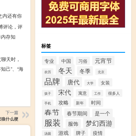
之内还有你
博评论，评
海内存知
标签
友聊天时，
元宵节
专业
中国
习俗
知己”、“海
冬天
冬季
农历
北京
品牌
唐代
女装
大学
宋代
寓意
很多人
孩子
工作
攻略
时间
新年
手机
春节
下一篇
春节期间
是一个
巴狼什么梗
服装
梦幻西游
服饰
游戏
牌子
疫情
汤圆