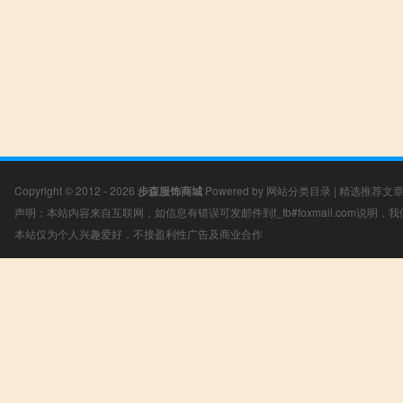
Copyright © 2012 - 2026
步森服饰商城
Powered by
网站分类目录
|
精选推荐文
声明：本站内容来自互联网，如信息有错误可发邮件到f_fb#foxmail.com说明
本站仅为个人兴趣爱好，不接盈利性广告及商业合作