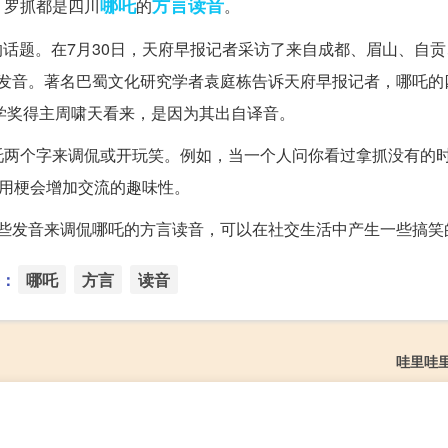
哪吒
方言
读音
、罗抓都是四川
的
。
论的话题。在7月30日，天府早报记者采访了来自成都、眉山、自
抓”等发音。著名巴蜀文化研究学者袁庭栋告诉天府早报记者，哪吒
迅文学奖得主周啸天看来，是因为其出自译音。
吒两个字来调侃或开玩笑。例如，当一个人问你看过拿抓没有的
运用梗会增加交流的趣味性。
使用这些发音来调侃哪吒的方言读音，可以在社交生活中产生一些搞
：
哪吒
方言
读音
哇里哇