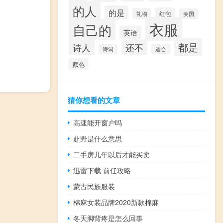
的人
的是
红包
礼物
美国
衣服
自己的
英语
都是
诗人
还不
诗词
适合
颜色
猜你想看的文章
高速能开窗户吗
赴野是什么意思
二手房几年以后才能买卖
迅雷下载 前任攻略
蒙古民族服装
棉麻女装品牌2020新款棉麻
冬天脚背疼是怎么回事