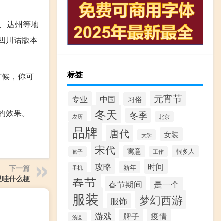
贡、达州等地
的四川话版本
标签
时候，你可
元宵节
专业
中国
习俗
冬天
笑的效果。
冬季
农历
北京
品牌
唐代
女装
大学
宋代
寓意
很多人
孩子
工作
攻略
时间
新年
下一篇
手机
里哇什么梗
春节
春节期间
是一个
服装
梦幻西游
服饰
游戏
牌子
疫情
汤圆