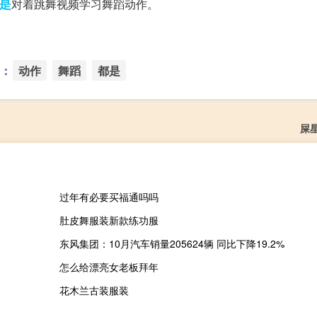
是
对着跳舞视频学习舞蹈动作。‌‌‌‌‌‌‌‌
：
动作
舞蹈
都是
屎
过年有必要买福通吗吗
肚皮舞服装新款练功服
东风集团：10月汽车销量205624辆 同比下降19.2%
怎么给漂亮女老板拜年
花木兰古装服装