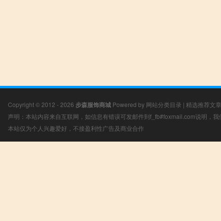
Copyright © 2012 - 2026
步森服饰商城
Powered by
网站分类目录
|
精选推荐文
声明：本站内容来自互联网，如信息有错误可发邮件到f_fb#foxmail.com说明
本站仅为个人兴趣爱好，不接盈利性广告及商业合作