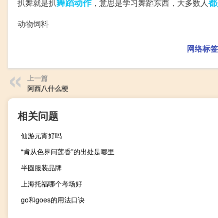
舞蹈
动作
都
扒舞就是扒
，意思是学习舞蹈东西，大多数人
动物饲料
网络标签
上一篇
阿西八什么梗
相关问题
仙游元宵好吗
“肯从色界问莲香”的出处是哪里
半圆服装品牌
上海托福哪个考场好
go和goes的用法口诀