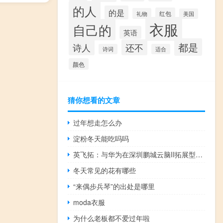
的人
的是
红包
礼物
美国
衣服
自己的
英语
都是
诗人
还不
诗词
适合
颜色
猜你想看的文章
过年想走怎么办
淀粉冬天能吃吗吗
英飞拓：与华为在深圳鹏城云脑II拓展型项目建设有合作
冬天常见的花有哪些
“来偶步兵琴”的出处是哪里
moda衣服
为什么老板都不爱过年啦