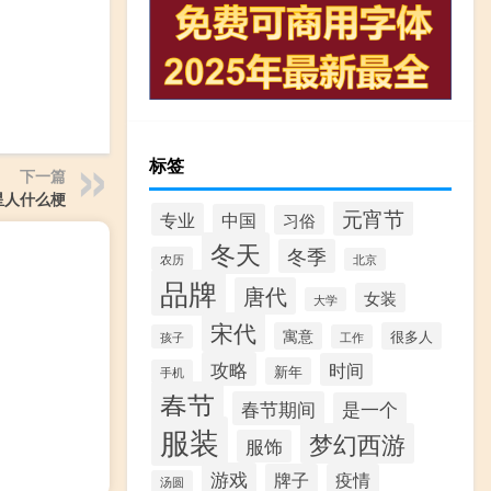
标签
下一篇
星人什么梗
元宵节
专业
中国
习俗
冬天
冬季
农历
北京
品牌
唐代
女装
大学
宋代
寓意
很多人
孩子
工作
攻略
时间
新年
手机
春节
春节期间
是一个
服装
梦幻西游
服饰
游戏
牌子
疫情
汤圆