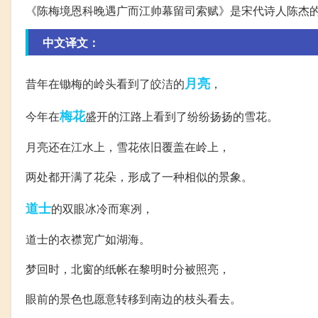
《陈梅境恩科晚遇广而江帅幕留司索赋》是宋代诗人陈杰
中文译文：
月亮
昔年在锄梅的岭头看到了皎洁的
，
梅花
今年在
盛开的江路上看到了纷纷扬扬的雪花。
月亮还在江水上，雪花依旧覆盖在岭上，
两处都开满了花朵，形成了一种相似的景象。
道士
的双眼冰冷而寒冽，
道士的衣襟宽广如湖海。
梦回时，北窗的纸帐在黎明时分被照亮，
眼前的景色也愿意转移到南边的枝头看去。