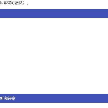
江帅幕留司索赋》。
赏析和诗意