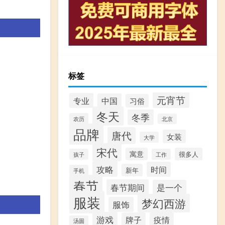
标签
元宵节
专业
中国
习俗
冬天
冬季
农历
北京
品牌
唐代
女装
大学
宋代
寓意
很多人
孩子
工作
攻略
时间
新年
手机
春节
春节期间
是一个
服装
梦幻西游
服饰
游戏
牌子
疫情
汤圆