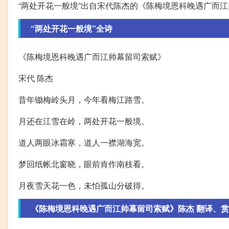
“两处开花一般境”出自宋代陈杰的《陈梅境恩科晚遇广而
“两处开花一般境”全诗
《陈梅境恩科晚遇广而江帅幕留司索赋》
宋代 陈杰
昔年锄梅岭头月，今年看梅江路雪。
月还在江雪在岭，两处开花一般境。
道人两眼冰霜寒，道人一襟湖海宽。
梦回纸帐北窗晓，眼前肯作南枝看。
月夜雪天花一色，未怕孤山分破得。
《陈梅境恩科晚遇广而江帅幕留司索赋》陈杰 翻译、