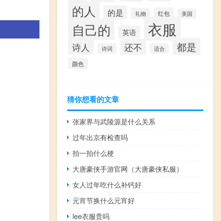
的人
的是
红包
礼物
美国
衣服
自己的
英语
都是
诗人
还不
诗词
适合
颜色
猜你想看的文章
张家界与武陵源是什么关系
过年出京有检查吗
拍一拍什么梗
大唐豪侠手游官网（大唐豪侠私服）
女人过年吃什么补钙好
元宵节换什么元宵好
lee衣服贵吗