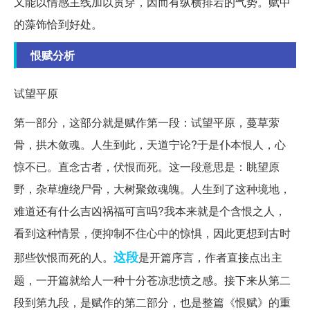
又能以情感主线加以贯穿，因而有纵横排宕的气势。赋中
的藻饰恰到好处。
恨赋分析
试望平原
第一部分，这部分就是赋作第一段：试望平原，蔓草萦
骨，拱木敛魂。人生到此，天道宁论?于是仆本恨人，心
惊不已。直念古者，伏恨而死。这一段意思是：眺望原
野，杂草缠绕尸骨，大树聚敛魂魄。人生到了这种境地，
难道还有什么吉凶祸福可言吗?我本来就是个含恨之人，
看到这种情景，便抑制不住心中的惊惧，因此更想到古时
这段
那些饮恨而死的人。
是开篇序言，作者直接点出主
题，一开篇就给人一种十分苍凉悲愤之感。接下来从第二
段到第九段，是赋作的第二部分，也是整篇《恨赋》的重