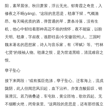
阳，素琴晨张。秋日萧萦，浮云无光。郁青霞之奇意，入
修夜之不旸(yáng)。”这段的意思是，嵇康下狱，气概激
昂。每天喝劣质的酒，弹普通的琴，萧条冷落，没有生
机，他心中郁结着那种高迈不俗的情怀，夜不能寐，以盼
天明。嵇康，字叔夜，谯郡铚县(今安徽宿州)人。三国时
魏末著名的思想家，诗人与音乐家，有《琴赋》等。“竹林
七贤”的领袖人物。嵇康之恨，是为世道黑暗，清流难容之
恨。
孽子坠心
接下来两段：“或有孤臣危涕，孽子坠心。迁客海上，流戍
陇阴，此人但闻悲风汩起，血下沾衿。亦复含酸茹叹，销
落湮沉。若乃骑叠迹，车屯轨，黄尘匝地，歌吹四起。无
不烟断火绝，闭骨泉里。”这两段的意思是，还有那些孤立