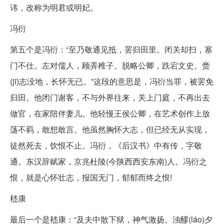
讳，改称为明君或明妃。
冯衍
第五个是冯衍：“至乃敬通见抵，罢归田里。闭关却扫，塞
门不仕。左对儒人，顾弄稚子。脱略公卿，跌宕文史。赍
(jī)志没地，长怀无已。”这段的意思是，冯衍当罪，被罢免
归田。他闭门谢客，不与外界往来，关上门庭，不再出去
做官，在家陪伴妻儿。他轻慢王侯公卿，在艺术创作上放
荡不羁，敢想敢言。他虽然胸怀大志，但已经无从实现，
徒然死去，饮恨不止。冯衍，《后汉书》中有传，字敬
通。东汉辞赋家，京兆杜陵(今陕西西安东南)人。冯衍之
恨，就是心怀壮志，报国无门，郁郁而终之恨!
嵇康
最后一个是嵇康：“及夫中散下狱，神气激扬。浊醪(láo)夕