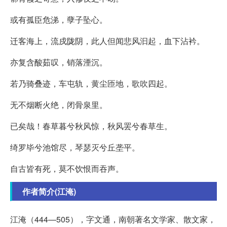
或有孤臣危涕，孽子坠心。
迁客海上，流戍陇阴，此人但闻悲风汩起，血下沾衿。
亦复含酸茹叹，销落湮沉。
若乃骑叠迹，车屯轨，黄尘匝地，歌吹四起。
无不烟断火绝，闭骨泉里。
已矣哉！春草暮兮秋风惊，秋风罢兮春草生。
绮罗毕兮池馆尽，琴瑟灭兮丘垄平。
自古皆有死，莫不饮恨而吞声。
作者简介(江淹)
江淹（444—505），字文通，南朝著名文学家、散文家，