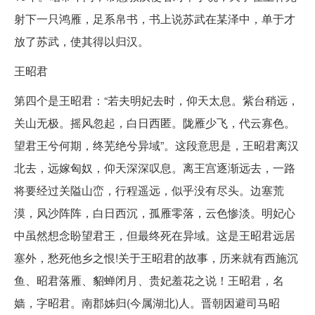
射下一只鸿雁，足系帛书，书上说苏武在某泽中，单于才
放了苏武，使其得以归汉。
王昭君
第四个是王昭君：“若夫明妃去时，仰天太息。紫台稍远，
关山无极。摇风忽起，白日西匿。陇雁少飞，代云寡色。
望君王兮何期，终芜绝兮异域”。这段意思是，王昭君离汉
北去，远嫁匈奴，仰天深深叹息。离王宫逐渐远去，一路
将要经过关隘山峦，行程遥远，似乎没有尽头。边塞荒
漠，风沙阵阵，白日西沉，孤雁零落，云色惨淡。明妃心
中虽然想念盼望君王，但最终死在异域。这是王昭君远居
塞外，愁死他乡之恨!关于王昭君的故事，历来就有西施沉
鱼、昭君落雁、貂蝉闭月、贵妃羞花之说！王昭君，名
嫱，字昭君。南郡姊归(今属湖北)人。晋朝因避司马昭