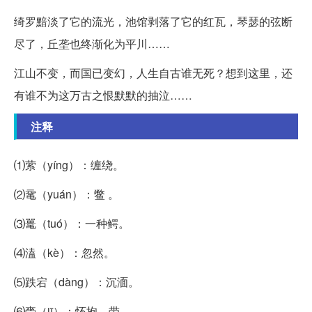
绮罗黯淡了它的流光，池馆剥落了它的红瓦，琴瑟的弦断
尽了，丘垄也终渐化为平川……
江山不变，而国已变幻，人生自古谁无死？想到这里，还
有谁不为这万古之恨默默的抽泣……
注释
⑴萦（yíng）：缠绕。
⑵鼋（yuán）：鳖 。
⑶鼍（tuó）：一种鳄。
⑷溘（kè）：忽然。
⑸跌宕（dàng）：沉湎。
⑹赍（jī）：怀抱，带。