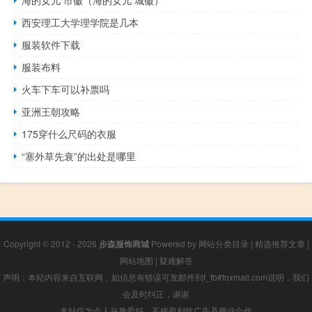
海的女儿 市徽（海的女儿 城徽）
西安理工大学理学院是几本
服装软件下载
服装布料
火车下车可以补票吗
亚洲王朝攻略
175穿什么尺码的衣服
“塞外草先衰”的出处是哪里
Copyright © 2012 - 2026
步森服饰商城
Powered by
网站分类目录
|
精选推荐文章
|
网站地图
|
疑难解答
声明：本站内容来自互联网，如信息有错误可发邮件到f_fb#foxmail.com说明，我们
会及时纠正，谢谢
本站仅为个人兴趣爱好，不接盈利性广告及商业合作