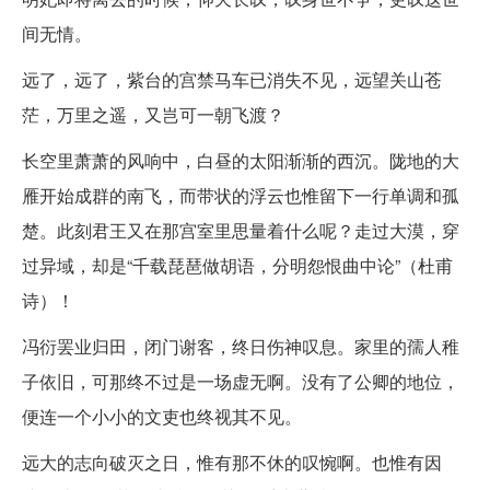
间无情。
远了，远了，紫台的宫禁马车已消失不见，远望关山苍
茫，万里之遥，又岂可一朝飞渡？
长空里萧萧的风响中，白昼的太阳渐渐的西沉。陇地的大
雁开始成群的南飞，而带状的浮云也惟留下一行单调和孤
楚。此刻君王又在那宫室里思量着什么呢？走过大漠，穿
过异域，却是“千载琵琶做胡语，分明怨恨曲中论”（杜甫
诗）！
冯衍罢业归田，闭门谢客，终日伤神叹息。家里的孺人稚
子依旧，可那终不过是一场虚无啊。没有了公卿的地位，
便连一个小小的文吏也终视其不见。
远大的志向破灭之日，惟有那不休的叹惋啊。也惟有因