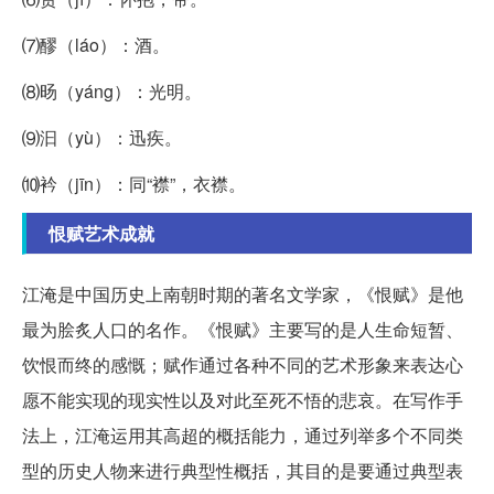
⑺醪（láo）：酒。
⑻旸（yáng）：光明。
⑼汩（yù）：迅疾。
⑽衿（jīn）：同“襟”，衣襟。
恨赋艺术成就
江淹是中国历史上南朝时期的著名文学家，《恨赋》是他
最为脍炙人口的名作。《恨赋》主要写的是人生命短暂、
饮恨而终的感慨；赋作通过各种不同的艺术形象来表达心
愿不能实现的现实性以及对此至死不悟的悲哀。在写作手
法上，江淹运用其高超的概括能力，通过列举多个不同类
型的历史人物来进行典型性概括，其目的是要通过典型表