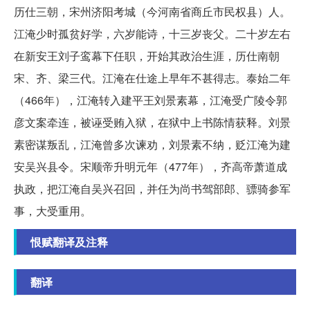
历仕三朝，宋州济阳考城（今河南省商丘市民权县）人。
江淹少时孤贫好学，六岁能诗，十三岁丧父。二十岁左右
在新安王刘子鸾幕下任职，开始其政治生涯，历仕南朝
宋、齐、梁三代。江淹在仕途上早年不甚得志。泰始二年
（466年），江淹转入建平王刘景素幕，江淹受广陵令郭
彦文案牵连，被诬受贿入狱，在狱中上书陈情获释。刘景
素密谋叛乱，江淹曾多次谏劝，刘景素不纳，贬江淹为建
安吴兴县令。宋顺帝升明元年（477年），齐高帝萧道成
执政，把江淹自吴兴召回，并任为尚书驾部郎、骠骑参军
事，大受重用。
恨赋翻译及注释
翻译