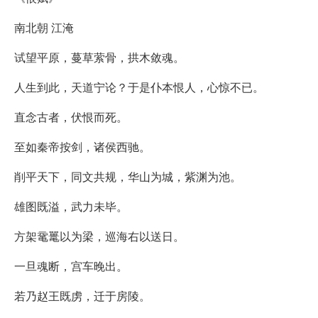
南北朝 江淹
试望平原，蔓草萦骨，拱木敛魂。
人生到此，天道宁论？于是仆本恨人，心惊不已。
直念古者，伏恨而死。
至如秦帝按剑，诸侯西驰。
削平天下，同文共规，华山为城，紫渊为池。
雄图既溢，武力未毕。
方架鼋鼍以为梁，巡海右以送日。
一旦魂断，宫车晚出。
若乃赵王既虏，迁于房陵。