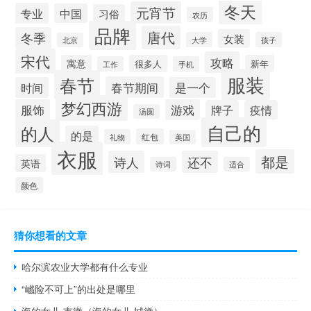
冬天
元宵节
专业
中国
习俗
农历
品牌
唐代
冬季
女装
大学
孩子
北京
宋代
攻略
寓意
很多人
新年
工作
手机
服装
春节
春节期间
时间
是一个
梦幻西游
服饰
游戏
牌子
疫情
汤圆
自己的
的人
的是
红包
礼物
美国
衣服
都是
诗人
还不
英语
诗词
适合
颜色
猜你想看的文章
哈尔滨农业大学都有什么专业
“巇险不可上”的出处是哪里