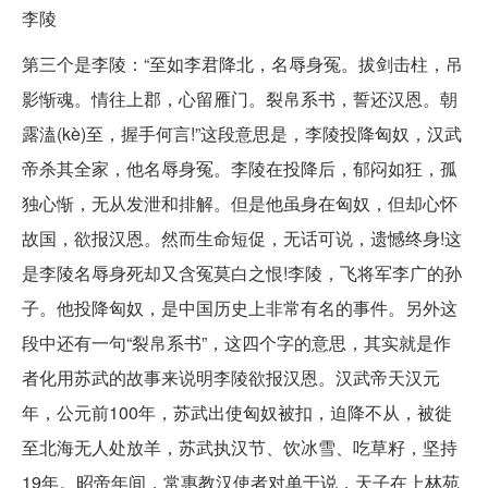
李陵
第三个是李陵：“至如李君降北，名辱身冤。拔剑击柱，吊
影惭魂。情往上郡，心留雁门。裂帛系书，誓还汉恩。朝
露溘(kè)至，握手何言!”这段意思是，李陵投降匈奴，汉武
帝杀其全家，他名辱身冤。李陵在投降后，郁闷如狂，孤
独心惭，无从发泄和排解。但是他虽身在匈奴，但却心怀
故国，欲报汉恩。然而生命短促，无话可说，遗憾终身!这
是李陵名辱身死却又含冤莫白之恨!李陵，飞将军李广的孙
子。他投降匈奴，是中国历史上非常有名的事件。另外这
段中还有一句“裂帛系书”，这四个字的意思，其实就是作
者化用苏武的故事来说明李陵欲报汉恩。汉武帝天汉元
年，公元前100年，苏武出使匈奴被扣，迫降不从，被徙
至北海无人处放羊，苏武执汉节、饮冰雪、吃草籽，坚持
19年。昭帝年间，常惠教汉使者对单于说，天子在上林苑