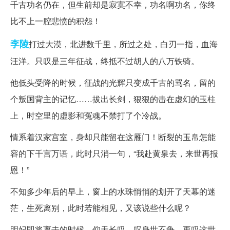
千古功名仍在，但生前却是寂寞不幸，功名啊功名，你终
比不上一腔悲愤的积怨！
李陵
打过大漠，北进数千里，所过之处，白刃一指，血海
汪洋。只叹是三年征战，终抵不过胡人的八万铁骑。
他低头受降的时候，征战的光辉只变成千古的骂名，留的
个叛国背主的记忆……拔出长剑，狠狠的击在虚幻的玉柱
上，时空里的虚影和冤魂不禁打了个冷战。
情系着汉家宫室，身却只能留在这雁门！断裂的玉帛怎能
容的下千言万语，此时只消一句，“我赴黄泉去，来世再报
恩！”
不知多少年后的早上，窗上的水珠悄悄的划开了天幕的迷
茫，生死离别，此时若能相见，又该说些什么呢？
明妃即将离去的时候，仰天长叹，叹身世不争，更叹这世