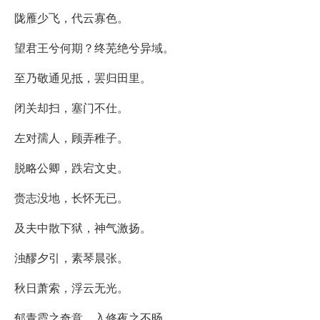
陇雁少飞，代云寡色。
望君王兮何期？终芜绝兮异域。
至乃敬通见抵，罢归田里。
闭关却扫，塞门不仕。
左对孺人，顾弄稚子。
脱略公卿，跌宕文史。
赍志没地，长怀无已。
及夫中散下狱，神气激扬。
浊醪夕引，素琴晨张。
秋日萧索，浮云无光。
郁青霞之奇意，入修夜之不旸。