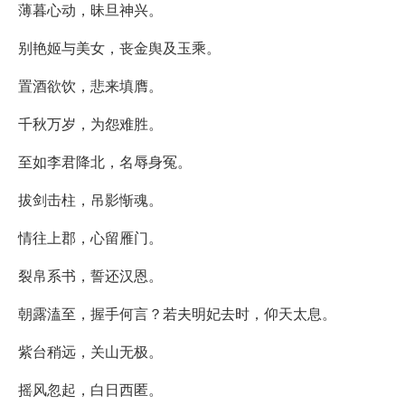
薄暮心动，昧旦神兴。
别艳姬与美女，丧金舆及玉乘。
置酒欲饮，悲来填膺。
千秋万岁，为怨难胜。
至如李君降北，名辱身冤。
拔剑击柱，吊影惭魂。
情往上郡，心留雁门。
裂帛系书，誓还汉恩。
朝露溘至，握手何言？若夫明妃去时，仰天太息。
紫台稍远，关山无极。
摇风忽起，白日西匿。