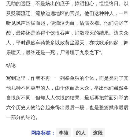
无助的远臣，不是嫡出的庶子，掉泪担心，惶惶终日。以
及贬谪流迁、流放边远地区的官员。他们这种种人，一旦
听见风声迅猛而起，便滴泣为血，沾满衣襟。他们尝尽辛
酸，最终还是落得个饮恨吞声，消散湮灭的结果。边关众
人，平时虽然车骑繁多以致黄尘漫天，亦或歌乐四起，舞
乐喧天，最终还是一死，尸骨埋于九泉之下”。
结论
写到这里，作者不再一一列举单独的个体，而是类列了其
他几种不同类型的人，由个体而及大众，举出他们虽然各
自恨所不同，但却人人饮恨的结果。最后再把前面列举的
六个历史人物结合起来得出最后一段，也是整篇赋作最后
一部分的结论。
网络标签：
李陵
的人
这段