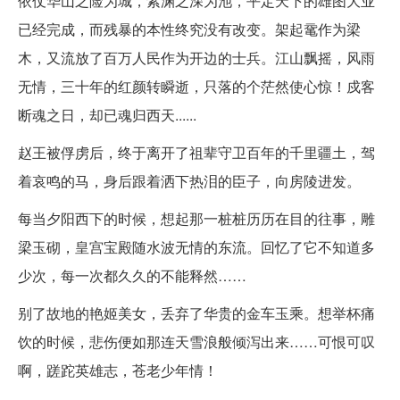
依仗华山之险为城，紫渊之深为池，平定天下的雄图大业
已经完成，而残暴的本性终究没有改变。架起鼋作为梁
木，又流放了百万人民作为开边的士兵。江山飘摇，风雨
无情，三十年的红颜转瞬逝，只落的个茫然使心惊！戍客
断魂之日，却已魂归西天......
赵王被俘虏后，终于离开了祖辈守卫百年的千里疆土，驾
着哀鸣的马，身后跟着洒下热泪的臣子，向房陵进发。
每当夕阳西下的时候，想起那一桩桩历历在目的往事，雕
梁玉砌，皇宫宝殿随水波无情的东流。回忆了它不知道多
少次，每一次都久久的不能释然……
别了故地的艳姬美女，丢弃了华贵的金车玉乘。想举杯痛
饮的时候，悲伤便如那连天雪浪般倾泻出来……可恨可叹
啊，蹉跎英雄志，苍老少年情！