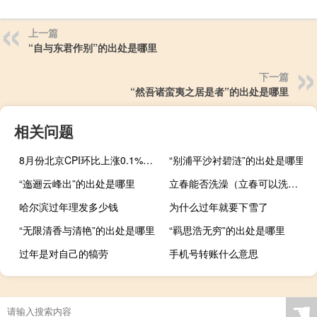
上一篇
“自与东君作别”的出处是哪里
下一篇
“然吾诸蛮夷之居是者”的出处是哪里
相关问题
8月份北京CPI环比上涨0.1%同比上涨0.3%
“别浦平沙衬碧涟”的出处是哪里
“迤逦云峰出”的出处是哪里
立春能否洗澡（立春可以洗澡吗）
哈尔滨过年理发多少钱
为什么过年就要下雪了
“无限清香与清艳”的出处是哪里
“羁思浩无穷”的出处是哪里
过年是对自己的犒劳
手机号转账什么意思
☚