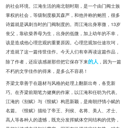
的社会环境。江淹生活的南北朝时期，是一个由门阀士族
掌权的社会，等级制度极其森严，和他并称的鲍照，很多
诗篇就是讽刺当时的门阀制度的。而江淹出身寒微，13岁
丧父，靠砍柴养母为生，出身的低微，加上幼年的不幸，
该是造成他心理悲观的重要原因。心理悲观加仕途坎坷，
才造就了这一篇传世佳作。今天人们有幸再读这篇作品，
的人
除了作者，还应该感谢那些把它保存下来
，因为一篇
不朽的文学佳作的得来，是多么不容易！
齐梁文章善于在题材与风格的处理上翻新出奇，各竞新
巧。在齐梁前期笔力健爽的作家，以江淹和任昉为代表。
江淹的《别赋》与《恨赋》构思新颖，是南朝抒情小赋的
名篇。《恨赋》描绘了帝王、列侯、名将、美人、才士、
高人等各种人的遗憾，既充分发挥赋体空间结构的优势，