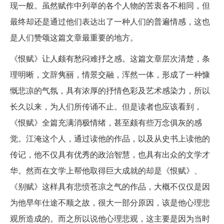
现一般。虽然赋作中列举的各个人物的苦衷各不相同，但
最终却还是通过他们表达出了一种人们的普遍情感，这也
是人们赞颂这篇文章最重要的地方。
《恨赋》让人颇有愁闷难抒之感。这篇文章层次清楚，条
理明晰，文辞隽丽，情景交融，浑然一体，形成了一种慷
慨悲凉的气氛，具有浓厚的抒情色彩及艺术感染力，所以
长久以来，为人们所传诵不止。但是读者也应该看到，
《恨赋》全篇充满消极情绪，甚至颇有些万念俱灰的感
觉。江淹这个人，通过读他的作品，以及从史书上读他的
传记，他不仅具有优秀的政治智慧，也具有出众的文学才
华。然而在文学上帮他取得巨大成就的却是《恨赋》、
《别赋》这样具有悲愤苍凉之气的作品，大概不仅仅是因
为他早年仕途不顺之故，很大一部分原因，该是他心理悲
观所造成的。而之所以说他心理悲观，这主要是因为当时