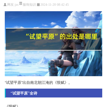
服饰知识
网友:
jzs
2024-11-20 08:42:45
“试望平原”出自南北朝江淹的《恨赋》。
“试望平原”全诗
《恨赋》