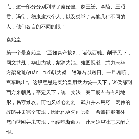
点，这一部分分别列举了秦始皇、赵王迁、李陵、王昭
君、冯衍、嵇康这六个人，以及类举了其他几种不同的
人，他们各自的不同的恨：
秦始皇
第一个是秦始皇：“至如秦帝按剑，诸侯西驰。削平天下，
同文共规，华山为城，紫渊为池。雄图既溢，武力未毕。
方架鼋鼍(yuán，tuó)以为梁，巡海右以送日。一旦魂断，
宫车晚出”。这段意思是秦始皇用武力统一天下，诸侯都到
西方来朝见，平定天下，统一文法，秦王朝占有有利地
形，易守难攻。而他又雄心勃勃，武力并未用尽，宏伟的
战略并未完全实现，因此他更勾画远图，希望征服海外，
然而蓝图并未实现，他便魂断西方，此为始皇壮志未酬之
恨。