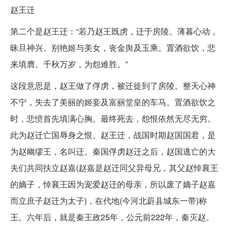
赵王迁
第二个是赵王迁：“若乃赵王既虏，迁于房陵。薄暮心动，
昧旦神兴。别艳姬与美女，丧金舆及玉乘。置酒欲饮，悲
来填膺。千秋万岁，为怨难胜。”
这段意思是，赵王做了俘虏，被迁徙到了房陵。整天心神
不宁，失去了美丽的姬妾及富丽堂皇的车马。置酒欲饮之
时，悲愤首先填满心胸。最终死去，怨恨依然无尽无穷。
此为赵迁亡国辱身之恨。赵王迁，战国时期赵国国君，是
为赵幽缪王，名叫迁。秦国俘虏赵迁之后，赵国逃亡的大
夫们共同扶立赵嘉(赵嘉是赵迁同父异母兄，其父赵悼襄王
的嫡子，悼襄王因为宠爱赵迁的母亲，所以废了嫡子赵嘉
而立庶子赵迁为太子)，在代地(今河北蔚县城东一带)称
王。六年后，就是秦王政25年，公元前222年，秦灭赵。