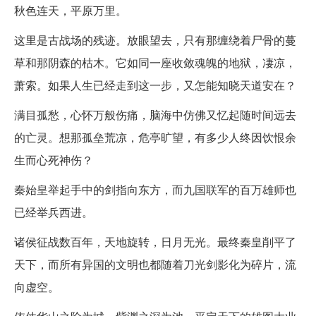
秋色连天，平原万里。
这里是古战场的残迹。放眼望去，只有那缠绕着尸骨的蔓
草和那阴森的枯木。它如同一座收敛魂魄的地狱，凄凉，
萧索。如果人生已经走到这一步，又怎能知晓天道安在？
满目孤愁，心怀万般伤痛，脑海中仿佛又忆起随时间远去
的亡灵。想那孤垒荒凉，危亭旷望，有多少人终因饮恨余
生而心死神伤？
秦始皇举起手中的剑指向东方，而九国联军的百万雄师也
已经举兵西进。
诸侯征战数百年，天地旋转，日月无光。最终秦皇削平了
天下，而所有异国的文明也都随着刀光剑影化为碎片，流
向虚空。