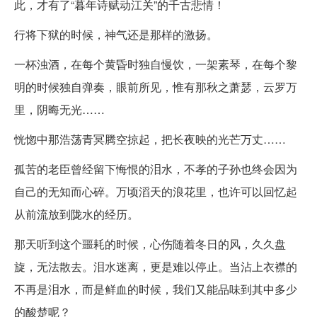
此，才有了“暮年诗赋动江关”的千古悲情！
行将下狱的时候，神气还是那样的激扬。
一杯浊酒，在每个黄昏时独自慢饮，一架素琴，在每个黎
明的时候独自弹奏，眼前所见，惟有那秋之萧瑟，云罗万
里，阴晦无光……
恍惚中那浩荡青冥腾空掠起，把长夜映的光芒万丈……
孤苦的老臣曾经留下悔恨的泪水，不孝的子孙也终会因为
自己的无知而心碎。万顷滔天的浪花里，也许可以回忆起
从前流放到陇水的经历。
那天听到这个噩耗的时候，心伤随着冬日的风，久久盘
旋，无法散去。泪水迷离，更是难以停止。当沾上衣襟的
不再是泪水，而是鲜血的时候，我们又能品味到其中多少
的酸楚呢？