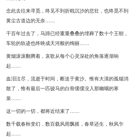
念此去往来寻觅，终见不到折戟沉沙的悲壮，也终觅不到
黄尘古道边的无奈……
千百年过去了，马蹄已经重重叠叠的埋葬了数十个王朝，
车轮的轨迹也终映成天河般的绚丽……
黄烟滚滚翻腾着，哀歌从每个心灵深处的角落逐渐响
起……
血泪泣尽，流逝于时间，断送于黄沙。惟有大漠的孤烟消
散了，惟有最后一匹骏马的白骨缓缓没入那幽咽的寒
泉……
这一切的一切，都将近结束了……
数千载春秋变幻，数百载风雨飘摇，春草还生，秋风乍
起……