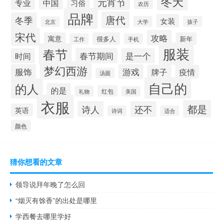
冬天
元宵节
专业
中国
习俗
农历
品牌
唐代
冬季
女装
大学
孩子
北京
宋代
攻略
寓意
很多人
新年
工作
手机
服装
春节
春节期间
时间
是一个
梦幻西游
服饰
游戏
牌子
疫情
汤圆
自己的
的人
的是
红包
礼物
美国
衣服
都是
诗人
还不
英语
诗词
适合
颜色
猜你想看的文章
领导说拜年晚了怎么回
“烟灭有馀香”的出处是哪里
学西餐去哪里学好