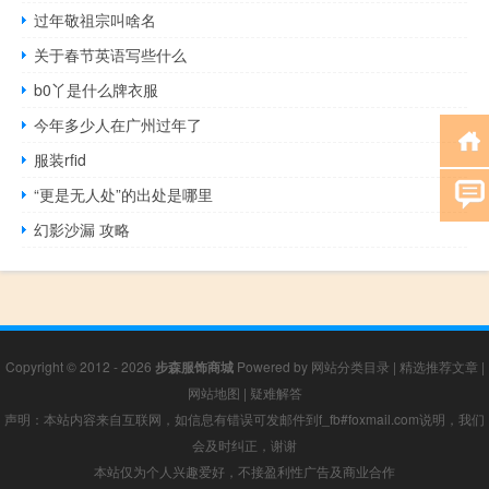
过年敬祖宗叫啥名
关于春节英语写些什么
b0丫是什么牌衣服
今年多少人在广州过年了
服装rfid
“更是无人处”的出处是哪里
幻影沙漏 攻略
Copyright © 2012 - 2026
步森服饰商城
Powered by
网站分类目录
|
精选推荐文章
|
网站地图
|
疑难解答
声明：本站内容来自互联网，如信息有错误可发邮件到f_fb#foxmail.com说明，我们
会及时纠正，谢谢
本站仅为个人兴趣爱好，不接盈利性广告及商业合作