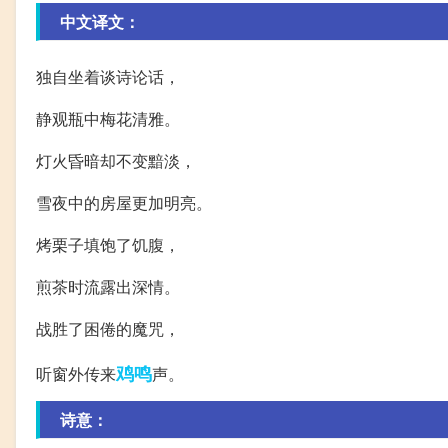
中文译文：
独自坐着谈诗论话，
静观瓶中梅花清雅。
灯火昏暗却不变黯淡，
雪夜中的房屋更加明亮。
烤栗子填饱了饥腹，
煎茶时流露出深情。
战胜了困倦的魔咒，
鸡鸣
听窗外传来
声。
诗意：