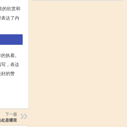
美的欣赏和
时表达了内
作的执着。
描写，表达
美好的赞
下一篇
出处是哪里