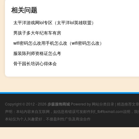
相关问题
太平洋游戏网lol专区（太平洋lol英雄联盟）
男孩子多大年纪有车有房
wifi密码怎么改用手机怎么改（wifi密码怎么改）
服装陈列师资格证怎么考
骨干园长培训心得体会
Copyright © 2012 - 2026
步森服饰商城
Powered by
网站分类目录
|
精选推荐文
声明：本站内容来自互联网，如信息有错误可发邮件到f_fb#foxmail.com说明
本站仅为个人兴趣爱好，不接盈利性广告及商业合作