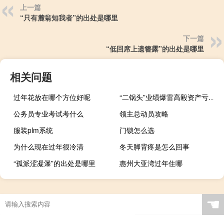
上一篇
“只有麓翁知我者”的出处是哪里
下一篇
“低回席上遗簪露”的出处是哪里
相关问题
过年花放在哪个方位好呢
“二锅头”业绩爆雷高毅资产亏大了
公务员专业考试考什么
领主总动员攻略
服装plm系统
门锁怎么选
为什么现在过年很冷清
冬天脚背疼是怎么回事
“孤派涩凝瀑”的出处是哪里
惠州大亚湾过年住哪
☚