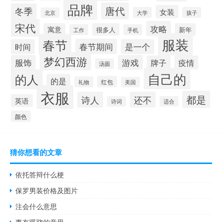
品牌
唐代
冬季
女装
大学
孩子
北京
宋代
攻略
寓意
很多人
新年
工作
手机
服装
春节
春节期间
时间
是一个
梦幻西游
服饰
游戏
牌子
疫情
汤圆
自己的
的人
的是
红包
礼物
美国
衣服
都是
诗人
还不
英语
诗词
适合
颜色
猜你想看的文章
依托答辩什么梗
保罗男装价格及图片
注会什么意思