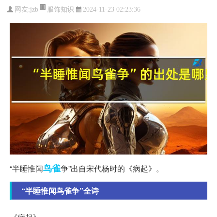
服饰知识
网友:
jzb
2024-11-23 02:23:36
鸟雀
“半睡惟闻
争”出自宋代杨时的《病起》。
“半睡惟闻鸟雀争”全诗