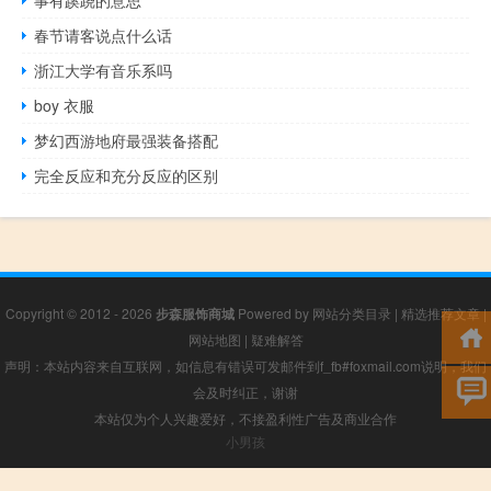
事有蹊跷的意思
春节请客说点什么话
浙江大学有音乐系吗
boy 衣服
梦幻西游地府最强装备搭配
完全反应和充分反应的区别
Copyright © 2012 - 2026
步森服饰商城
Powered by
网站分类目录
|
精选推荐文章
|
网站地图
|
疑难解答
声明：本站内容来自互联网，如信息有错误可发邮件到f_fb#foxmail.com说明，我们
会及时纠正，谢谢
本站仅为个人兴趣爱好，不接盈利性广告及商业合作
小男孩