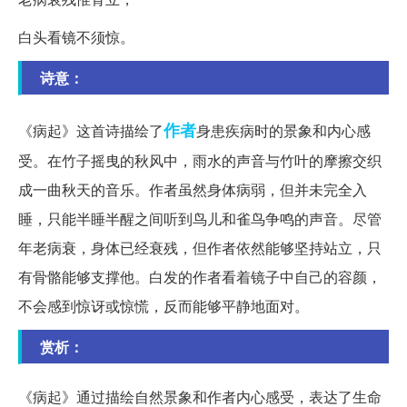
白头看镜不须惊。
诗意：
作者
《病起》这首诗描绘了
身患疾病时的景象和内心感
受。在竹子摇曳的秋风中，雨水的声音与竹叶的摩擦交织
成一曲秋天的音乐。作者虽然身体病弱，但并未完全入
睡，只能半睡半醒之间听到鸟儿和雀鸟争鸣的声音。尽管
年老病衰，身体已经衰残，但作者依然能够坚持站立，只
有骨骼能够支撑他。白发的作者看着镜子中自己的容颜，
不会感到惊讶或惊慌，反而能够平静地面对。
赏析：
《病起》通过描绘自然景象和作者内心感受，表达了生命