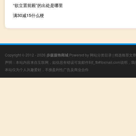
“欲立置前殿”的出处是哪里
满30减15什么梗
Copyright © 2012 - 2026
步森服饰商城
Powered by
网站分类目录
|
精选推荐文
声明：本站内容来自互联网，如信息有错误可发邮件到f_fb#foxmail.com说明
本站仅为个人兴趣爱好，不接盈利性广告及商业合作