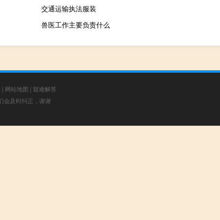
交通运输执法服装
兽医工作主要负责什么
章
|
网站地图
|
疑难解答
，我们会及时纠正，谢谢