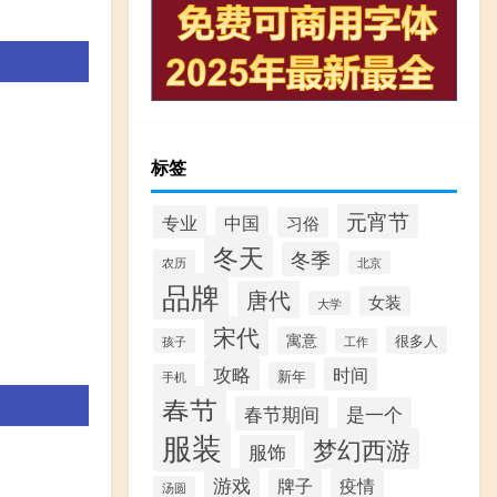
标签
元宵节
专业
中国
习俗
冬天
冬季
农历
北京
品牌
唐代
女装
大学
宋代
寓意
很多人
孩子
工作
攻略
时间
新年
手机
春节
春节期间
是一个
服装
梦幻西游
服饰
游戏
牌子
疫情
汤圆