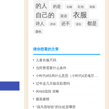
的人
的是
红包
礼物
美国
衣服
自己的
英语
都是
诗人
还不
诗词
适合
颜色
猜你想看的文章
儿童衣服尺码
当民警需要什么条件
小时代4结局什么意思（小时代4灵魂尽头结局什么意思）
过年这几天能买彩票吗
dota2战役 攻略
服装建模
“战马昔纷纷”的出处是哪里