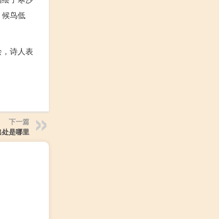
，候鸟低
绘，诗人表
下一篇
出处是哪里