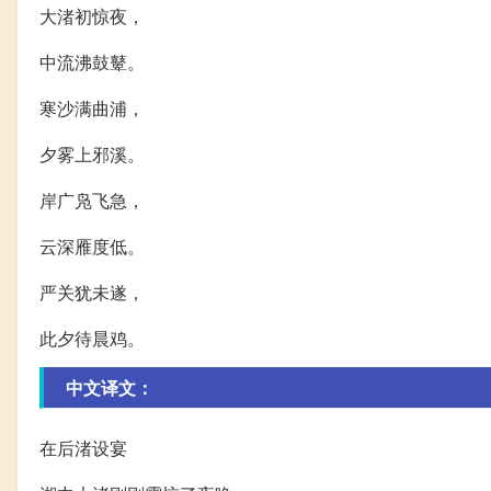
大渚初惊夜，
中流沸鼓鼙。
寒沙满曲浦，
夕雾上邪溪。
岸广凫飞急，
云深雁度低。
严关犹未遂，
此夕待晨鸡。
中文译文：
在后渚设宴