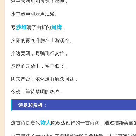
湖中大渚刚刚震惊了夜晚，
水中鼓声和乐声汇聚。
沙堆
河湾
寒
满了曲折的
，
夕阳的雾气升腾在上游溪谷。
岸边宽阔，野鸭飞行匆忙，
厚厚的云朵中，候鸟低飞。
闭关严密，依然没有解决问题，
今夜，等待黎明的鸡鸣。
诗意和赏析：
诗人
这首诗是唐代
陈叔达创作的一首诗词。通过描绘美丽
诗中描述了一个夜晚在湖畔举行的宴会场景。大渚首次受