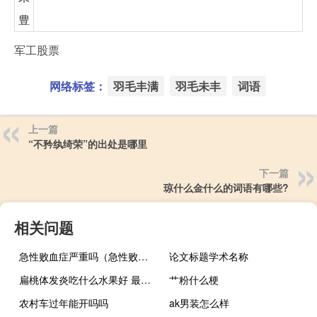
豊
军工股票
网络标签：
羽毛丰满
羽毛未丰
词语
上一篇
“不矜纨绮荣”的出处是哪里
下一篇
琼什么金什么的词语有哪些?
相关问题
急性败血症严重吗（急性败血症）
论文标题学术名称
扁桃体发炎吃什么水果好 最佳水果推荐（扁桃体发炎吃什么）
艹粉什么梗
农村车过年能开吗吗
ak男装怎么样