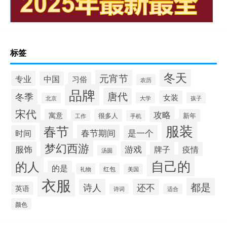
标签
冬天
元宵节
专业
中国
习俗
农历
品牌
唐代
冬季
女装
大学
孩子
北京
宋代
攻略
寓意
很多人
新年
工作
手机
服装
春节
春节期间
时间
是一个
梦幻西游
服饰
游戏
牌子
疫情
汤圆
自己的
的人
的是
红包
礼物
美国
衣服
都是
诗人
还不
英语
诗词
适合
颜色