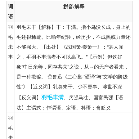
词
拼音/解释
语
羽
羽毛未丰【解释】丰：丰满。指小鸟没长成，身上的
毛
毛还很稀疏。比喻年纪轻，经历少，不成熟或力量还
未
不够强大。【出处】《战国策·秦策一》：“寡人闻
丰
之，毛羽不丰满者不可以高飞。”【示例】但这好
象“中日亲善，同存共荣”之说，从～的无产者看来，
是一种欺骗。 ◎鲁迅《二心集·“硬译”与“文学的阶级
性”》【近义词】乳臭未干、少不更事、涉世不深
羽毛丰满
【反义词】
、兵强马壮、国富民强【语
法】主谓式；作谓语、定语、补语；含贬义
羽
毛
未