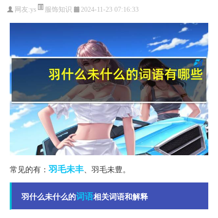
服饰知识
网友:
ys
2024-11-23 07:16:33
羽毛未丰
常见的有：
、羽毛未豊。
词语
羽什么未什么的
相关词语和解释