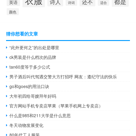
衣服
都是
诗人
还不
英语
诗词
适合
颜色
猜你想看的文章
“此外更何之”的出处是哪里
ck男装是什么档次的品牌
tan60度等于多少公式
男子酒后叫代驾遇交警大方打招呼 网友：遵纪守法的快乐
go和goes的用法口诀
大年初四给哥嫂拜年好吗
官方网站手机专卖店苹果（苹果手机网上专卖店）
什么是985和211大学是什么意思
冬天动物发展变化
80年代工人服装