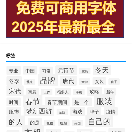
标签
冬天
元宵节
专业
中国
习俗
农历
品牌
唐代
冬季
女装
大学
孩子
北京
宋代
攻略
寓意
很多人
新年
工作
手机
服装
春节
春节期间
时间
是一个
梦幻西游
服饰
游戏
牌子
疫情
汤圆
自己的
的人
的是
红包
礼物
美国