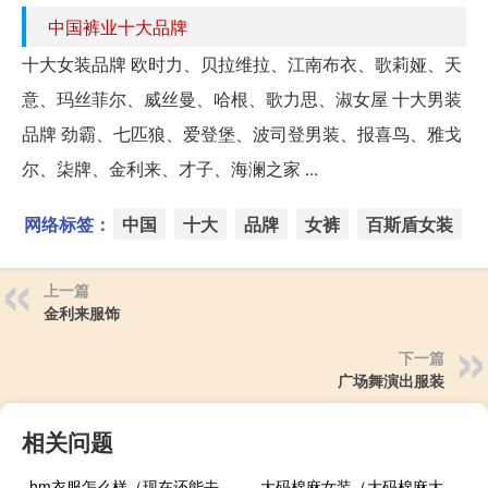
中国裤业十大品牌
十大女装品牌 欧时力、贝拉维拉、江南布衣、歌莉娅、天
意、玛丝菲尔、威丝曼、哈根、歌力思、淑女屋 十大男装
品牌 劲霸、七匹狼、爱登堡、波司登男装、报喜鸟、雅戈
尔、柒牌、金利来、才子、海澜之家 ...
网络标签：
中国
十大
品牌
女裤
百斯盾女装
上一篇
金利来服饰
下一篇
广场舞演出服装
相关问题
hm衣服怎么样（现在还能去hm买衣服吗）
大码棉麻女装（大码棉麻大码宽松）