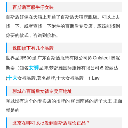
百斯盾西服牛仔女装
百斯盾好像在天猫上开通了百斯盾天猫旗舰店。可以上去
找一下。或者查找一下附件的百斯盾专卖店，应该能找到
你要的款式，咨询到价格。
逸阳旗下有几个品牌
世界品牌500强,广东百斯盾服饰有限公司)8 Onisteel 奥妮
女裤
斯蒂（知名
品牌,梦舒雅国际服饰有限公司)5 娅丽达
十大
(
女裤品牌,著名品牌,十大女裤品牌：1 Levi
聊城市百斯盾女裤专卖店地址
聊城没有这个的专卖店的招牌的 柳园南路的裤子大王 里面
就是的
北京在哪可以批发到百斯盾服饰正品？