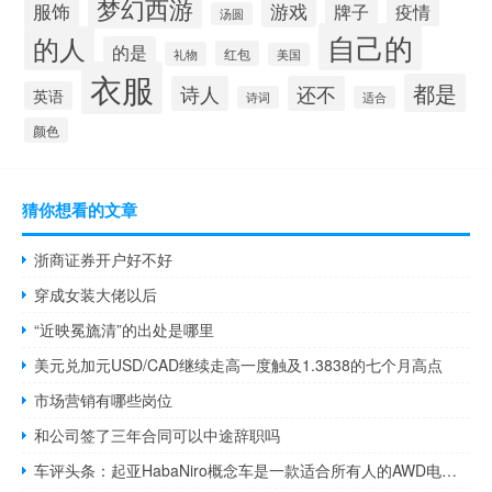
梦幻西游
服饰
游戏
牌子
疫情
汤圆
自己的
的人
的是
红包
礼物
美国
衣服
都是
诗人
还不
英语
诗词
适合
颜色
猜你想看的文章
浙商证券开户好不好
穿成女装大佬以后
“近映冕旒清”的出处是哪里
美元兑加元USD/CAD继续走高一度触及1.3838的七个月高点
市场营销有哪些岗位
和公司签了三年合同可以中途辞职吗
车评头条：起亚HabaNiro概念车是一款适合所有人的AWD电动奇迹车