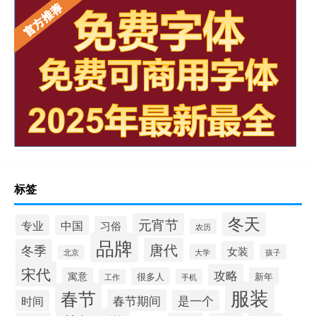
标签
冬天
元宵节
专业
中国
习俗
农历
品牌
唐代
冬季
女装
大学
孩子
北京
宋代
攻略
寓意
很多人
新年
工作
手机
服装
春节
春节期间
时间
是一个