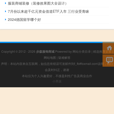
服装商铺装修（装修效果图大全设计）
7月份以来超千亿元资金借道ETF入市 三行业受青睐
2024德国留学哪个好
Copyright © 2012 - 2026
步森服饰商城
Powered by
网站分类目录
|
精选推荐文章
|
网站地图
|
疑难解答
声明：本站内容来自互联网，如信息有错误可发邮件到f_fb#foxmail.com说明，我们
会及时纠正，谢谢
本站仅为个人兴趣爱好，不接盈利性广告及商业合作
小男孩