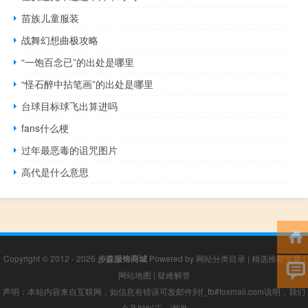
苗族儿童服装
战舞幻想曲极攻略
“一饱百念已”的出处是哪里
“怪石醉中拈笔画”的出处是哪里
台球目标球飞出算进吗
fans什么梗
过年最恶毒的诅咒图片
高代是什么意思
Copyright © 2012 - 2026
步森服饰商城
Powered by
网站分类目录
|
精选推荐文章
|
网站地图
|
疑难解答
声明：本站内容来自互联网，如信息有错误可发邮件到f_fb#foxmail.com说明，我们
会及时纠正，谢谢