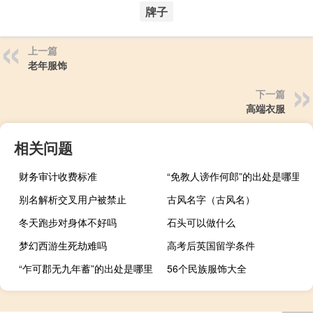
牌子
上一篇
老年服饰
下一篇
高端衣服
相关问题
财务审计收费标准
“免教人谤作何郎”的出处是哪里
别名解析交叉用户被禁止
古风名字（古风名）
冬天跑步对身体不好吗
石头可以做什么
梦幻西游生死劫难吗
高考后英国留学条件
“乍可郡无九年蓄”的出处是哪里
56个民族服饰大全