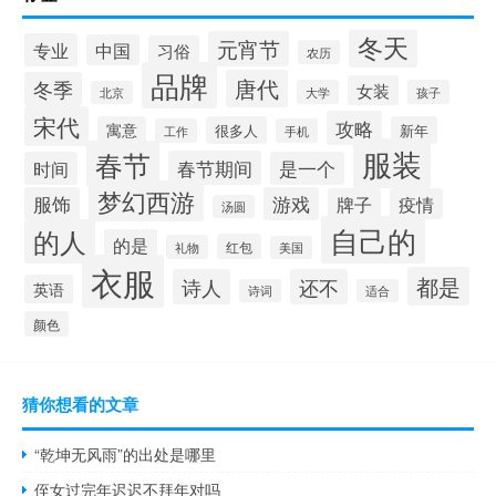
冬天
元宵节
专业
中国
习俗
农历
品牌
唐代
冬季
女装
大学
孩子
北京
宋代
攻略
寓意
很多人
新年
工作
手机
服装
春节
春节期间
时间
是一个
梦幻西游
服饰
游戏
牌子
疫情
汤圆
自己的
的人
的是
红包
礼物
美国
衣服
都是
诗人
还不
英语
诗词
适合
颜色
猜你想看的文章
“乾坤无风雨”的出处是哪里
侄女过完年迟迟不拜年对吗