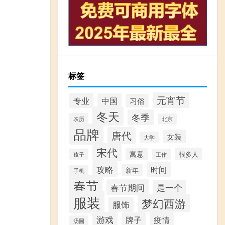
标签
元宵节
专业
中国
习俗
冬天
冬季
农历
北京
品牌
唐代
女装
大学
宋代
寓意
很多人
孩子
工作
攻略
时间
新年
手机
春节
春节期间
是一个
服装
梦幻西游
服饰
游戏
牌子
疫情
汤圆