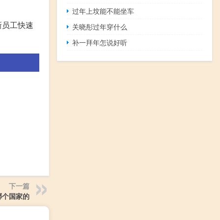
过年上坟能不能坐车
新员工快速
关晓彤过年穿什么
补一拜年怎说好听
下一篇
ed哪个国家的