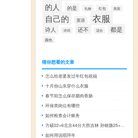
的人
的是
红包
礼物
美国
衣服
自己的
英语
都是
诗人
还不
诗词
适合
颜色
猜你想看的文章
怎么给老婆发过年红包祝福
十月份山东穿什么衣服
春节前怎么保存腊肉香肠
环保类岗位有哪些
如何检查会计账务
方硕22+6北京44分大胜吉林 孙铭微25+6+8 东阳光22分大胜山西
如何用说唱拜年