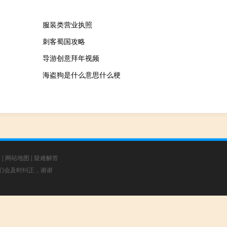
服装类营业执照
刺客蜀国攻略
导游创意拜年视频
海盗狗是什么意思什么梗
章
|
网站地图
|
疑难解答
，我们会及时纠正，谢谢