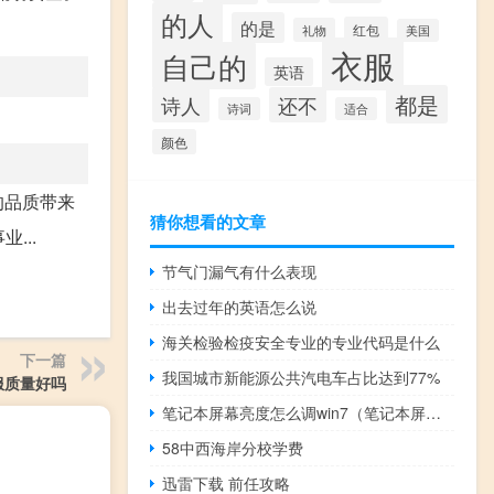
的人
的是
红包
礼物
美国
衣服
自己的
英语
都是
诗人
还不
诗词
适合
颜色
的品质带来
猜你想看的文章
...
节气门漏气有什么表现
出去过年的英语怎么说
海关检验检疫安全专业的专业代码是什么
下一篇
我国城市新能源公共汽电车占比达到77%
服质量好吗
笔记本屏幕亮度怎么调win7（笔记本屏幕亮度怎么调）
58中西海岸分校学费
迅雷下载 前任攻略