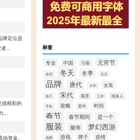
品牌定位是
标签
...
元宵节
专业
中国
习俗
冬天
冬季
农历
北京
品牌
唐代
女装
大学
宋代
寓意
很多人
孩子
工作
凭借精彩的
攻略
时间
新年
手机
..
春节
春节期间
是一个
服装
梦幻西游
服饰
游戏
牌子
疫情
流动资金。
汤圆