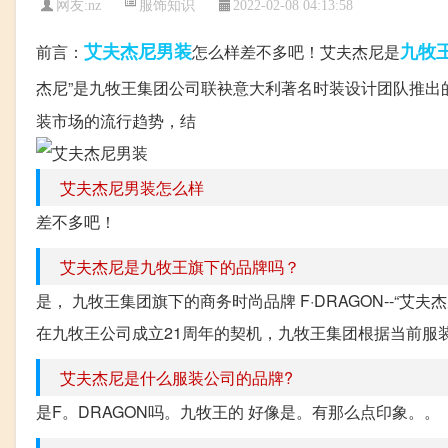
服饰知识
网友:
nz
2022-02-08 04:13:58
艾夫杰尼男装
九牧
前言：
怎么样差不多吧！艾夫杰尼是
杰尼”是九牧王集团公司联袂意大利著名时装设计团队推出
装市场的流行趋势，结
艾夫杰尼男装怎么样
差不多吧！
艾夫杰尼是九牧王旗下的品牌吗？
是， 九牧王集团旗下的商务时尚品牌 F·DRAGON--
在九牧王公司成立21周年的契机，九牧王集团根据当前服装
艾夫杰尼是什么服装公司的品牌?
是F。DRAGON吗。九牧王的 好像是。有那么点印象。。