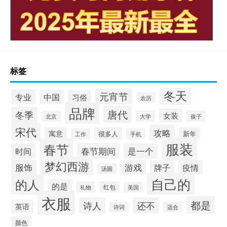
标签
冬天
元宵节
专业
中国
习俗
农历
品牌
唐代
冬季
女装
大学
孩子
北京
宋代
攻略
寓意
很多人
新年
工作
手机
服装
春节
春节期间
时间
是一个
梦幻西游
服饰
游戏
牌子
疫情
汤圆
自己的
的人
的是
红包
礼物
美国
衣服
都是
诗人
还不
英语
诗词
适合
颜色