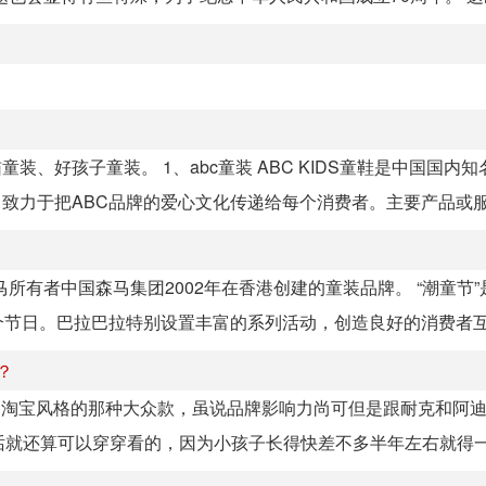
装、好孩子童装。 1、abc童装 ABC KIDS童鞋是中国国内
致力于把ABC品牌的爱心文化传递给每个消费者。主要产品或服务
森马所有者中国森马集团2002年在香港创建的童装品牌。 “潮童节
节日。巴拉巴拉特别设置丰富的系列活动，创造良好的消费者互.
？
是淘宝风格的那种大众款，虽说品牌影响力尚可但是跟耐克和阿
话就还算可以穿穿看的，因为小孩子长得快差不多半年左右就得一换