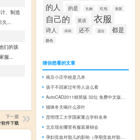
的人
的是
红包
礼物
美国
设计、制造
衣服
自己的
英语
...
都是
诗人
还不
诗词
适合
颜色
他们的孩
...
猜你想看的文章
南京小庄学校是几本
孩子不回家过年旁人这么看
AutoCAD2011精简版 32位 免费中文版（AutoCAD2011精简版 32位 免费中文版功能简介）
猫咪冬天喝什么茶叶
下一篇
昆明理工大学国家重点学科名单
计软件下载
北京现在哪里有服装展销会
孕妇贫血对胎儿的影响（孕期贫血对胎儿的危害 孕妇贫血对胎儿有什么影响）