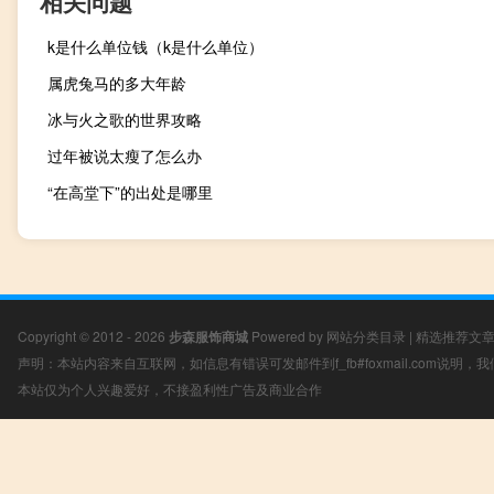
相关问题
k是什么单位钱（k是什么单位）
属虎兔马的多大年龄
冰与火之歌的世界攻略
过年被说太瘦了怎么办
“在高堂下”的出处是哪里
Copyright © 2012 - 2026
步森服饰商城
Powered by
网站分类目录
|
精选推荐文
声明：本站内容来自互联网，如信息有错误可发邮件到f_fb#foxmail.com说明
本站仅为个人兴趣爱好，不接盈利性广告及商业合作