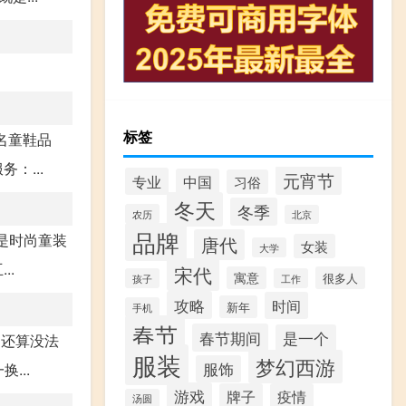
标签
知名童鞋品
：...
元宵节
专业
中国
习俗
冬天
冬季
农历
北京
品牌
”是时尚童装
唐代
女装
大学
..
宋代
寓意
很多人
孩子
工作
攻略
时间
新年
手机
春节
春节期间
是一个
迪还算没法
服装
梦幻西游
服饰
...
游戏
牌子
疫情
汤圆