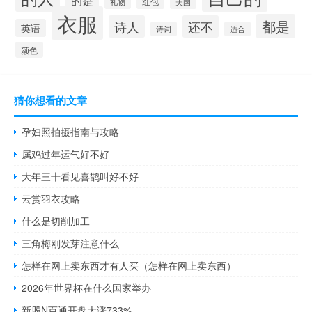
的是
红包
礼物
美国
衣服
都是
诗人
还不
英语
诗词
适合
颜色
猜你想看的文章
孕妇照拍摄指南与攻略
属鸡过年运气好不好
大年三十看见喜鹊叫好不好
云赏羽衣攻略
什么是切削加工
三角梅刚发芽注意什么
怎样在网上卖东西才有人买（怎样在网上卖东西）
2026年世界杯在什么国家举办
新股N百通开盘大涨733%