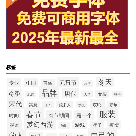
标签
冬天
元宵节
专业
中国
习俗
农历
品牌
唐代
冬季
女装
大学
孩子
北京
宋代
攻略
寓意
很多人
新年
工作
手机
服装
春节
春节期间
时间
是一个
梦幻西游
服饰
游戏
牌子
疫情
汤圆
自己的
的人