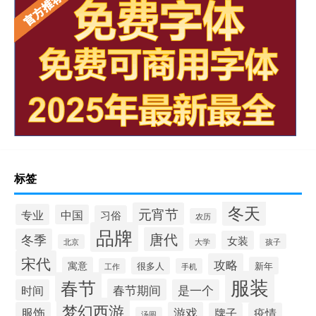
标签
冬天
元宵节
专业
中国
习俗
农历
品牌
唐代
冬季
女装
大学
孩子
北京
宋代
攻略
寓意
很多人
新年
工作
手机
服装
春节
春节期间
时间
是一个
梦幻西游
服饰
游戏
牌子
疫情
汤圆