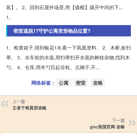
装】。 2、回到石屋外场景,用【撬棍】撬开中间的下...
1。
密室逃脱17守护公寓变形物品位置?
1、检查箱子,得到银花1/8,看一下凤凰资料。 2、木桥,捡扫
帚。 3、水车前的水面,用扫帚扫开水面的树枝杂物,找到木
勺。 4、仓库,用木勺舀起谷粒。点梯子,不...
网络标签：
公寓
密室
攻略
上一篇
王者干将莫邪攻略
下一篇
gnc美国官网 攻略