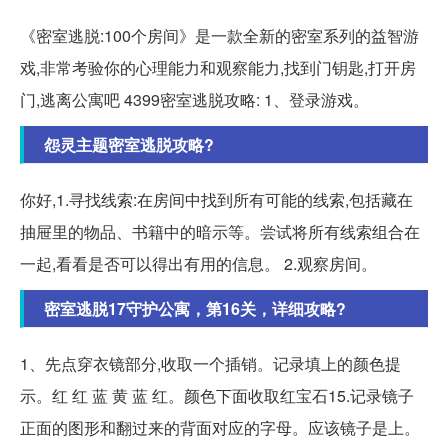
《密室逃脱:100个房间》是一款全新的密室系列的益智游
戏,非常考验你的心理能力和观察能力,找到门钥匙,打开房
门,逃离公寓吧 4399密室逃脱攻略: 1、登录游戏。
怨灵主题密室逃脱攻略?
你好,1.寻找线索:在房间中找到所有可能的线索,包括藏在
抽屉里的物品、书籍中的暗示等。尝试将所有线索组合在
一起,看看是否可以得出有用的信息。 2.观察房间。
密室逃脱17守护公寓，第16关，详细攻略?
1、先点穿衣镜部分,收取一个插销。记录填上的颜色提
示。红 红 蓝 黄 蓝 红。颜色下面收取红宝石15.记录镜子
正面的图形和翻过来的背面对应的字母。应该镜子是上。