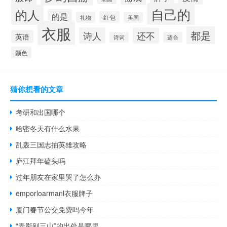
自己的
的人
的是
红包
礼物
美国
衣服
都是
诗人
还不
英语
诗词
适合
颜色
猜你想看的文章
考研和出国哪个
哈密冬天有什么水果
乱轰三国志抽英雄攻略
庐江拜年磕头吗
过年朋友在家里哭了怎么办
emporloarmanl衣服牌子
厦门春节公交免费吗今年
“弄影到三山”的出处是哪里