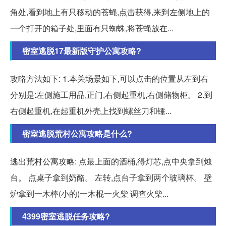
角处,看到地上有只移动的苍蝇,点击获得,来到左侧地上的
一个打开的箱子处,里面有只蜘蛛,将苍蝇放在...
密室逃脱17最新版守护公寓攻略?
攻略方法如下: 1.本关场景如下,可以点击的位置从左到右
分别是:左侧施工用品,正门,右侧起重机,右侧储物柜。 2.到
右侧起重机,在起重机外壳上找到螺丝刀和锤...
密室逃脱荒村公寓攻略是什么?
逃出荒村公寓攻略: 点最上面的酒桶,得灯芯,点中央拿到烛
台。 点桌子拿到奶酪。 左转,点台子拿到两个玻璃杯。 壁
炉拿到一木棒(小的)一木棍一火柴 调查火柴...
4399密室逃脱任务攻略?