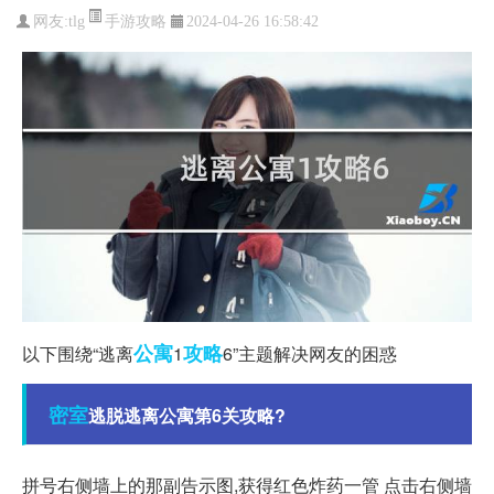
手游攻略
网友:
tlg
2024-04-26 16:58:42
公寓
攻略
以下围绕“逃离
1
6”主题解决网友的困惑
密室
逃脱逃离公寓第6关攻略?
拼号右侧墙上的那副告示图,获得红色炸药一管 点击右侧墙