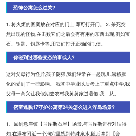
恐怖公寓怎么过关?
1. 将火炬的图案放在对应的门上,即可打开门。 2. 杀死突
然出现的怪物,在击败它们之后会有有用的东西出现,例如宝
石、钥匙、钥匙卡等,用它们打开正确的门,便。
你碰到过哪些变态的事或人?
这对父母行为怪异,孩子阴狠,我们经常在一起玩儿,潜移默
化的受到了一些影响。 我初中毕业以后考上了重点中学,我
父母一高兴让我假期去农村我舅舅家过暑假,我... 从。
密室逃脱17守护公寓第24关怎么进入浮岛场景?
1、回到悬崖镇【马库斯石屋】场景,与马库斯进行对话得
知:在瀑布附近一个洞穴里找到特殊泉水,随后拿到【套