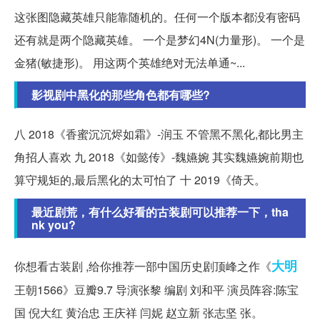
这张图隐藏英雄只能靠随机的。任何一个版本都没有密码
还有就是两个隐藏英雄。 一个是梦幻4N(力量形)。 一个是
金猪(敏捷形)。 用这两个英雄绝对无法单通~...
影视剧中黑化的那些角色都有哪些?
八 2018《香蜜沉沉烬如霜》-润玉 不管黑不黑化,都比男主
角招人喜欢 九 2018《如懿传》-魏嬿婉 其实魏嬿婉前期也
算守规矩的,最后黑化的太可怕了 十 2019《倚天。
最近剧荒，有什么好看的古装剧可以推荐一下，tha
nk you?
大明
你想看古装剧 ,给你推荐一部中国历史剧顶峰之作《
王朝1566》豆瓣9.7 导演张黎 编剧 刘和平 演员阵容:陈宝
国 倪大红 黄治忠 王庆祥 闫妮 赵立新 张志坚 张。