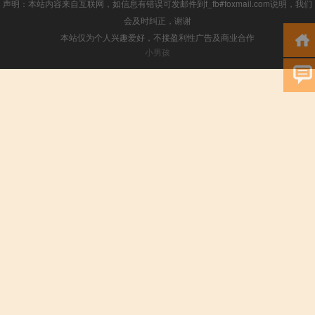
声明：本站内容来自互联网，如信息有错误可发邮件到f_fb#foxmail.com说明，我们
会及时纠正，谢谢
本站仅为个人兴趣爱好，不接盈利性广告及商业合作
小男孩