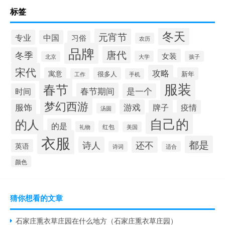
标签
冬天
元宵节
专业
中国
习俗
农历
品牌
唐代
冬季
女装
大学
孩子
北京
宋代
攻略
寓意
很多人
新年
工作
手机
服装
春节
春节期间
时间
是一个
梦幻西游
服饰
游戏
牌子
疫情
汤圆
自己的
的人
的是
红包
礼物
美国
衣服
都是
诗人
还不
英语
诗词
适合
颜色
猜你想看的文章
石家庄熏衣草庄园在什么地方（石家庄熏衣草庄园）