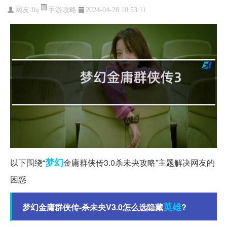
手游攻略
网友:
lhj
2024-04-28 10:53:11
梦幻
以下围绕“
金庸群侠传3.0杀未央攻略”主题解决网友的
困惑
英雄
梦幻金庸群侠传-杀未央V3.0怎么选隐藏
?