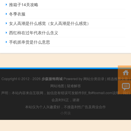
推箱子14关攻略
冬季衣服
女人高潮是什么感觉（女人高潮是什么感觉）
西红柿在过年代表什么含义
手机抓串货是什么意思
Copyright © 2012 - 2026
步森服饰商城
Powered by
网站分类目录
|
精选推荐文章
|
网站地图
|
疑难解答
声明：本站内容来自互联网，如信息有错误可发邮件到f_fb#foxmail.com说明，我们
会及时纠正，谢谢
本站仅为个人兴趣爱好，不接盈利性广告及商业合作
小男孩