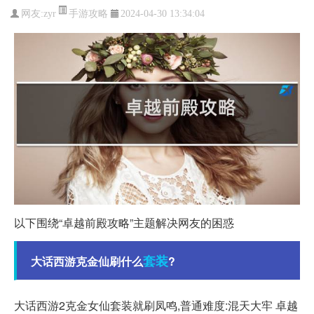
手游攻略
网友:
zyr
2024-04-30 13:34:04
以下围绕“卓越前殿攻略”主题解决网友的困惑
套装
大话西游克金仙刷什么
?
大话西游2克金女仙套装就刷凤鸣,普通难度:混天大牢 卓越