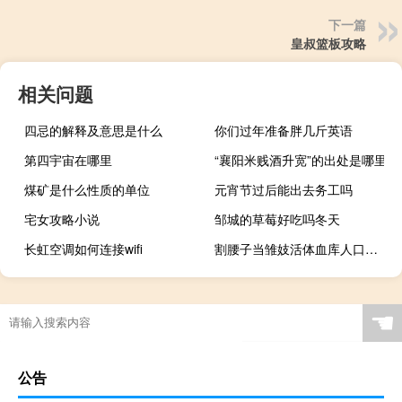
下一篇
皇叔篮板攻略
相关问题
四忌的解释及意思是什么
你们过年准备胖几斤英语
第四宇宙在哪里
“襄阳米贱酒升宽”的出处是哪里
煤矿是什么性质的单位
元宵节过后能出去务工吗
宅女攻略小说
邹城的草莓好吃吗冬天
长虹空调如何连接wifi
割腰子当雏妓活体血库人口买卖现代人口黑市有多恐怖哔哩（蔡卓妍雏妓ed2k）
☚
公告