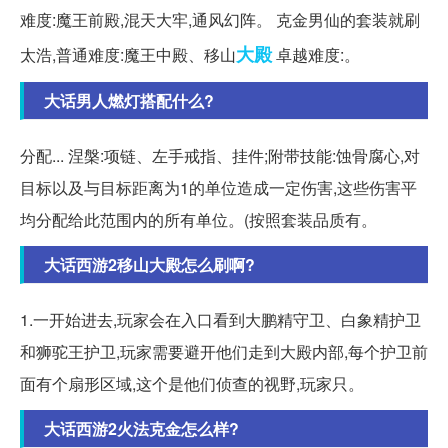
难度:魔王前殿,混天大牢,通风幻阵。 克金男仙的套装就刷
大殿
太浩,普通难度:魔王中殿、移山
卓越难度:。
大话男人燃灯搭配什么?
分配... 涅槃:项链、左手戒指、挂件;附带技能:蚀骨腐心,对
目标以及与目标距离为1的单位造成一定伤害,这些伤害平
均分配给此范围内的所有单位。(按照套装品质有。
大话西游2移山大殿怎么刷啊?
1.一开始进去,玩家会在入口看到大鹏精守卫、白象精护卫
和狮驼王护卫,玩家需要避开他们走到大殿内部,每个护卫前
面有个扇形区域,这个是他们侦查的视野,玩家只。
大话西游2火法克金怎么样?