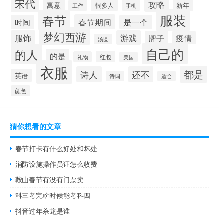
宋代
攻略
寓意
很多人
新年
工作
手机
服装
春节
春节期间
时间
是一个
梦幻西游
服饰
游戏
牌子
疫情
汤圆
自己的
的人
的是
红包
礼物
美国
衣服
都是
诗人
还不
英语
诗词
适合
颜色
猜你想看的文章
春节打卡有什么好处和坏处
消防设施操作员证怎么收费
鞍山春节有没有门票卖
科三考完啥时候能考科四
抖音过年杀龙是谁