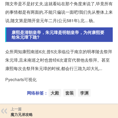
隋文帝是不是好丈夫,这就看站在那个角度来说了,毕竟所有
的事情都是有两面的,不能只偏说一面吧!我们先从整体上来
说,随文第是隋开皇元年二月(公元581年),北... 杨。
康熙是清朝皇帝，朱元璋是明朝皇帝，为何康熙要
给朱元璋下跪?
众所周知康熙南巡6次,曾5次亲临位于南京的明孝陵去祭拜
朱元璋,且未南巡之时也曾经6次遣官代替他去祭拜。甚至
康熙每次去祭拜朱元璋的时候,都会行三跪九叩大礼...
Pyecharts可视化
网络标签：
大殿
套装
李渊
上一篇
魔力兄弟攻略