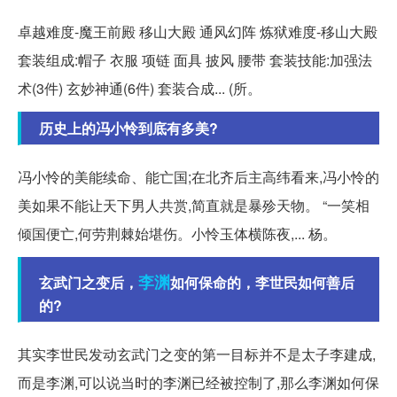
卓越难度-魔王前殿 移山大殿 通风幻阵 炼狱难度-移山大殿
套装组成:帽子 衣服 项链 面具 披风 腰带 套装技能:加强法
术(3件) 玄妙神通(6件) 套装合成... (所。
历史上的冯小怜到底有多美?
冯小怜的美能续命、能亡国;在北齐后主高纬看来,冯小怜的
美如果不能让天下男人共赏,简直就是暴殄天物。 “一笑相
倾国便亡,何劳荆棘始堪伤。小怜玉体横陈夜,... 杨。
李渊
玄武门之变后，
如何保命的，李世民如何善后
的?
其实李世民发动玄武门之变的第一目标并不是太子李建成,
而是李渊,可以说当时的李渊已经被控制了,那么李渊如何保