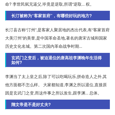
命? 李世民弑兄逼父,毕竟是逆取,所谓“逆取... 权。
长汀被称为“客家首府”，有哪些好玩的地方?
长汀县古称“汀州”,是客家人聚居地的杰出代表,有“客家首府
大美汀州”的美誉,是中国革命圣地,著名的唐宋古城和国家
历史文化名城。第二次国内革命战争时期...
玄武门之变后，被迫退位的唐高祖李渊晚年生活得
如何?
李渊当了太上皇之后,除了可以吃喝玩乐,拼命造人之外,其
他方面都不怎么样。 大家都知道,李渊之所以退位,直接原
因是玄武门之变,而这件事之所以发生,跟李渊... 总体。
隋文帝是不是好丈夫?