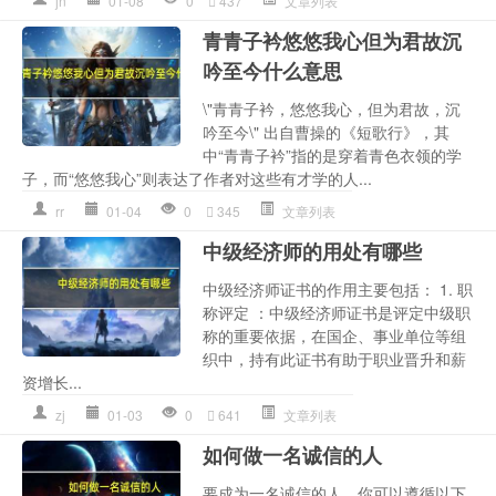
jn
01-08
0
437
文章列表
青青子衿悠悠我心但为君故沉
吟至今什么意思
\"青青子衿，悠悠我心，但为君故，沉
吟至今\" 出自曹操的《短歌行》，其
中“青青子衿”指的是穿着青色衣领的学
子，而“悠悠我心”则表达了作者对这些有才学的人...
rr
01-04
0
345
文章列表
中级经济师的用处有哪些
中级经济师证书的作用主要包括： 1. 职
称评定 ：中级经济师证书是评定中级职
称的重要依据，在国企、事业单位等组
织中，持有此证书有助于职业晋升和薪
资增长...
zj
01-03
0
641
文章列表
如何做一名诚信的人
要成为一名诚信的人，你可以遵循以下