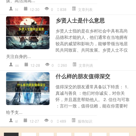
拔、高洁清高...
hl
12-30
0
838
文章列表
乡贤人士是什么意思
乡贤人士指的是在乡村社会中具有高尚
品德和才能的人，他们通常在当地拥有
较高的威望和影响力，能够带领当地居
民共同致富、共同发展。乡贤人士不仅
关注自身的...
xx
12-28
0
260
文章列表
什么样的朋友值得深交
值得深交的朋友通常具备以下特质： 1.
真诚与善良 ：他们对你诚实，对你关
怀，并且愿意帮助他人。 2. 信任与可靠
：言行一致，值得信赖，能在你需要时
给予支...
sl
12-27
0
489
服饰知识