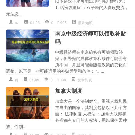
以下是双子座可能出现的强迫症行为：
1. 话痨强迫症 ：双子座的人喜欢交流，
无法忍...
sz
01-26
0
905
服饰知识
南京中级经济师可以领取补贴
吗
中级经济师在南京确实有可能领取补
贴，但补贴的具体政策和条件可能会有
所不同，并且可能会随着政策的变化而
调整。以下是一些可能适用的补贴类型和条件： 1. ...
nj
01-09
0
830
文章列表
加拿大制度
加拿大是一个法制健全、重视人权和民
主自由的国家，其制度包括以下几个方
面： 法律制度 人权法 ：加拿大联邦和
各省都有专门的人权法，用以保护因种
族、性别...