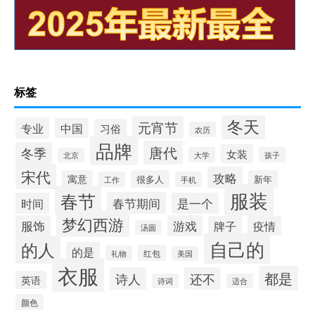
标签
冬天
元宵节
专业
中国
习俗
农历
品牌
唐代
冬季
女装
大学
孩子
北京
宋代
攻略
寓意
很多人
新年
工作
手机
服装
春节
春节期间
时间
是一个
梦幻西游
服饰
游戏
牌子
疫情
汤圆
自己的
的人
的是
红包
礼物
美国
衣服
都是
诗人
还不
英语
诗词
适合
颜色