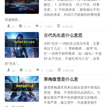
建议： 1. 言而有信 ：对人守信，对事
负责。 2. 不轻易承诺 ：避免做出不切
实际的承诺，对自己不能做到的事情要
坦诚相告...
rh
01-01
0
305
文章列表
古代先生是什么意思
古时“先生”一词的含义较为丰富，主要
有以下几点： 1. 尊称教师 ：最早“先
生”一词用于称呼教师，如《曲礼》中提
到“从于先生，不越礼而与人言”，这里
的“先生”...
gd
12-30
0
382
文章列表
寒梅傲雪是什么意
傲雪寒梅通常用来比喻在逆境中表现出
坚强、勇敢、不屈和高尚品质的人。它
象征着在严寒中依然傲然挺立的梅花，
不畏严寒，傲立雪中，代表着坚韧不