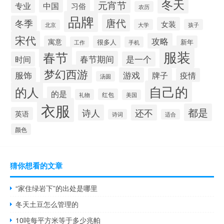
冬天
元宵节
专业
中国
习俗
农历
品牌
唐代
冬季
女装
大学
孩子
北京
宋代
攻略
寓意
很多人
新年
工作
手机
服装
春节
春节期间
时间
是一个
梦幻西游
服饰
游戏
牌子
疫情
汤圆
自己的
的人
的是
红包
礼物
美国
衣服
都是
诗人
还不
英语
诗词
适合
颜色
猜你想看的文章
“家住绿岩下”的出处是哪里
冬天土豆怎么管理的
10吨每平方米等于多少兆帕