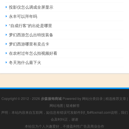
投影仪怎么调成全屏显示
永丰可以拜年吗
“自成行客”的出处是哪里
梦幻西游怎么出特技装备
梦幻西游哪里有卖点卡
在农村过年怎么拍视频好看
冬天泡什么最下火
Copyright © 2012 - 2026
步森服饰商城
Powered by
网站分类目录
|
精选推荐文章
|
网站地图
|
疑难解答
声明：本站内容来自互联网，如信息有错误可发邮件到f_fb#foxmail.com说明，我们
会及时纠正，谢谢
本站仅为个人兴趣爱好，不接盈利性广告及商业合作