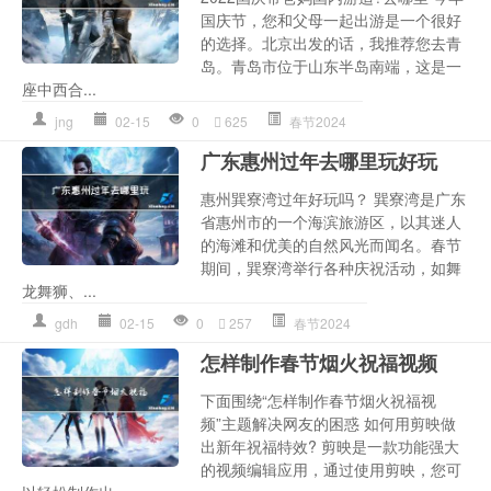
国庆节，您和父母一起出游是一个很好
的选择。北京出发的话，我推荐您去青
岛。青岛市位于山东半岛南端，这是一
座中西合...
jng
02-15
0
625
春节2024
广东惠州过年去哪里玩好玩
惠州巽寮湾过年好玩吗？ 巽寮湾是广东
省惠州市的一个海滨旅游区，以其迷人
的海滩和优美的自然风光而闻名。春节
期间，巽寮湾举行各种庆祝活动，如舞
龙舞狮、...
gdh
02-15
0
257
春节2024
怎样制作春节烟火祝福视频
下面围绕“怎样制作春节烟火祝福视
频”主题解决网友的困惑 如何用剪映做
出新年祝福特效? 剪映是一款功能强大
的视频编辑应用，通过使用剪映，您可