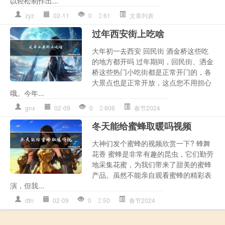
以轻松制作出...
zyz
02-11
0
61
文章列表
过年西安街上吃啥
大年初一去西安 回民街 酒金桥这些吃
的地方都开吗 过年期间，回民街、洒金
桥这些热门小吃街都是正常开门的，各
大景点也是正常开放，这点您不用担心
哦。今年...
gnx
02-09
0
806
春节2024
冬天能给蜜蜂取暖吗视频
大神们发个蜜蜂的视频欣赏一下? 蜂舞
花香 蜜蜂是非常有趣的昆虫，它们勤劳
地采集花蜜，为我们带来了甜美的蜜蜂
产品。虽然不能亲自观看蜜蜂的精彩表
演，但我...
dtn
02-09
0
50
春节2024