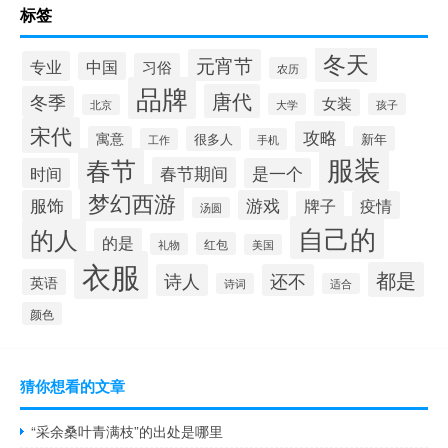
标签
冬天
元宵节
专业
中国
习俗
农历
品牌
唐代
冬季
女装
大学
孩子
北京
宋代
攻略
寓意
很多人
新年
工作
手机
服装
春节
春节期间
时间
是一个
梦幻西游
服饰
游戏
牌子
疫情
汤圆
自己的
的人
的是
红包
礼物
美国
衣服
都是
诗人
还不
英语
诗词
适合
颜色
猜你想看的文章
“采余桑叶青满枝”的出处是哪里