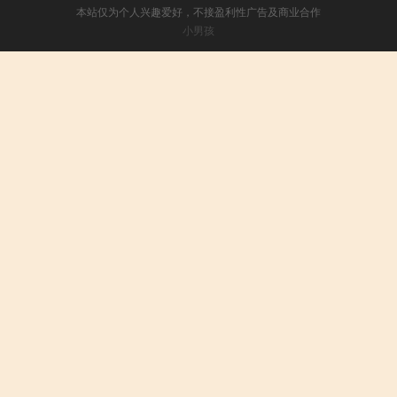
本站仅为个人兴趣爱好，不接盈利性广告及商业合作
小男孩