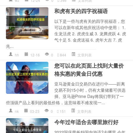
wz
12-24
0
346
文章列表
和虎有关的四字祝福语
以下是一些与虎有关的四字祝福语，您
可以在新年或其他庆祝活动中使用： 1.
生龙活虎 2. 虎虎生威 3. 龙腾虎跃 4. 虎
气十足 5. 金虎送福 6. 虎年大吉 7. 虎
兆...
hh
12-16
0
844
文章列表
您可以在此页面上找到大量价
格实惠的黄金日优惠
亚马逊黄金日交易仍在进行中——距离
交易不到15小时，仍有大量储蓄可供选
择。亚马逊Prime Day将我们带到了一
些顶级产品上看到的最低价格，这意味着不难发现一...
nk
03-23
0
151
文章列表
今年过年适合去哪里旅行好
2022国庆带爸妈国内游适?️去哪里 今年