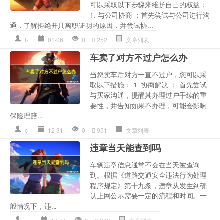
可以采取以下步骤来维护自己的权益：
1. 与公司协商 ：首先尝试与公司进行沟
通，了解拒绝开具离职证明的原因，并尝试协...
lz
01-06
0
252
文章列表
车卖了对方不过户怎么办
当您卖车后对方一直不过户，您可以采
取以下措施： 1. 协商解决 ： 首先尝试
与买家沟通，提醒其办理过户手续的重
要性，并告知如果不办理，可能会影响
保险理赔...
cl
12-31
0
951
文章列表
违章当天能查到吗
车辆违章信息通常不会在当天被查询
到。根据《道路交通安全违法行为处理
程序规定》第十九条，违章从发生到确
认上网公示需要一定的流程和时间。一
般情况下，违...