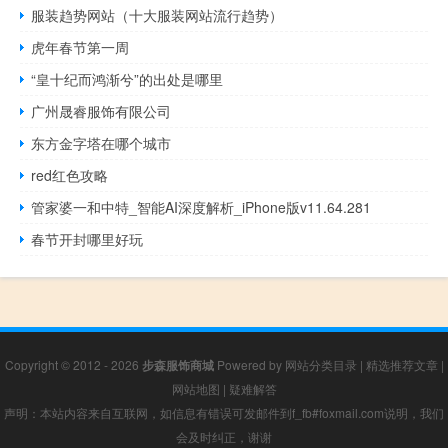
服装趋势网站（十大服装网站流行趋势）
虎年春节第一周
“皇十纪而鸿渐兮”的出处是哪里
广州晟睿服饰有限公司
东方金字塔在哪个城市
red红色攻略
管家婆一和中特_智能AI深度解析_iPhone版v11.64.281
春节开封哪里好玩
Copyright © 2012 - 2026
步森服饰商城
Powered by
网站分类目录
|
精选推荐文章
|
网站地图
|
疑难解答
声明：本站内容来自互联网，如信息有错误可发邮件到f_fb#foxmail.com说明，我们
会及时纠正，谢谢