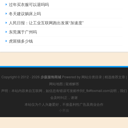
过年买衣服可以退吗吗
冬天建议躺床上吗
人民日报：让工业互联网跑出发展“加速度”
东莞属于广州吗
虎斑猫多少钱
Copyright © 2012 - 2026
步森服饰商城
Powered by
网站分类目录
|
精选推荐文章
|
网站地图
|
疑难解答
声明：本站内容来自互联网，如信息有错误可发邮件到f_fb#foxmail.com说明，我们
会及时纠正，谢谢
本站仅为个人兴趣爱好，不接盈利性广告及商业合作
小男孩