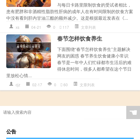
与每日卡路里限制饮食的受试者相比，
患有肥胖和非酒精性脂肪性肝病的成年人在有时间限制的饮食方案
中没有看到肝内甘油三酯的额外减少。这是根据最近发表在《...
xs
04-21
0
117
文章列表
春节怎样饮食养生
下面围绕“春节怎样饮食养生”主题解决
网友的困惑 春节养生饮食健康小常识
春节是一年中人们忙碌都市生活后的难
得休息时间，很多人都希望在这个节日
里放松心情...
cjz
02-17
0
60
文章列表
☚
公告