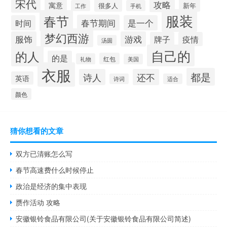
宋代
攻略
寓意
很多人
新年
工作
手机
服装
春节
春节期间
时间
是一个
梦幻西游
服饰
游戏
牌子
疫情
汤圆
自己的
的人
的是
红包
礼物
美国
衣服
都是
诗人
还不
英语
诗词
适合
颜色
猜你想看的文章
双方已清账怎么写
春节高速费什么时候停止
政治是经济的集中表现
赝作活动 攻略
安徽银铃食品有限公司(关于安徽银铃食品有限公司简述)