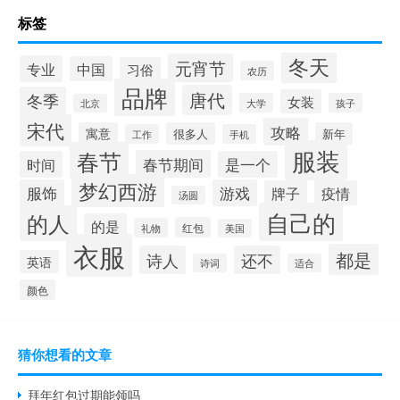
标签
冬天
元宵节
专业
中国
习俗
农历
品牌
唐代
冬季
女装
大学
孩子
北京
宋代
攻略
寓意
很多人
新年
工作
手机
服装
春节
春节期间
时间
是一个
梦幻西游
服饰
游戏
牌子
疫情
汤圆
自己的
的人
的是
红包
礼物
美国
衣服
都是
诗人
还不
英语
诗词
适合
颜色
猜你想看的文章
拜年红包过期能领吗