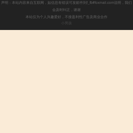
声明：本站内容来自互联网，如信息有错误可发邮件到f_fb#foxmail.com说明，我们
会及时纠正，谢谢
本站仅为个人兴趣爱好，不接盈利性广告及商业合作
小男孩