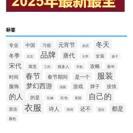
标签
冬天
元宵节
专业
中国
习俗
农历
品牌
唐代
冬季
女装
大学
孩子
北京
宋代
攻略
寓意
很多人
新年
工作
手机
服装
春节
春节期间
时间
是一个
梦幻西游
服饰
游戏
牌子
疫情
汤圆
自己的
的人
的是
红包
礼物
美国
衣服
都是
诗人
还不
英语
诗词
适合
颜色