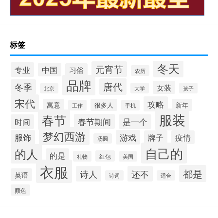
标签
冬天
元宵节
专业
中国
习俗
农历
品牌
唐代
冬季
女装
大学
孩子
北京
宋代
攻略
寓意
很多人
新年
工作
手机
服装
春节
春节期间
时间
是一个
梦幻西游
服饰
游戏
牌子
疫情
汤圆
自己的
的人
的是
红包
礼物
美国
衣服
都是
诗人
还不
英语
诗词
适合
颜色