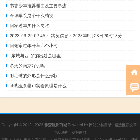
书香少年推荐理由及主要事迹
金城学院是个什么档次
回家过年买什么肉吃
2023-09-29 02:45： 路况信息：2023年9月28日20时18分，长常北线高速长益段泞湖收费站附近以西K43至K44处东往西因车流量大造成交通通行缓慢，至29日2时42分已恢复正常通行。Sa85Za ​​​
回老家过年开车几个小时
“东城与西陌”的出处是哪里
冬天的南京好玩吗
羽毛球的外形是什么形状
ot试验原理 ot实验原理是什么
Copyright © 2012 - 2026
步森服饰商城
Powered by
网站分类目录
|
精选推荐文章
|
网站地图
|
疑难解答
声明：本站内容来自互联网，如信息有错误可发邮件到f_fb#foxmail.com说明，我们