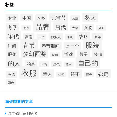
标签
冬天
元宵节
专业
中国
习俗
农历
品牌
唐代
冬季
女装
大学
孩子
北京
宋代
攻略
寓意
很多人
新年
工作
手机
服装
春节
春节期间
时间
是一个
梦幻西游
服饰
游戏
牌子
疫情
汤圆
自己的
的人
的是
红包
礼物
美国
衣服
都是
诗人
还不
英语
诗词
适合
颜色
猜你想看的文章
过年敬祖宗叫啥名