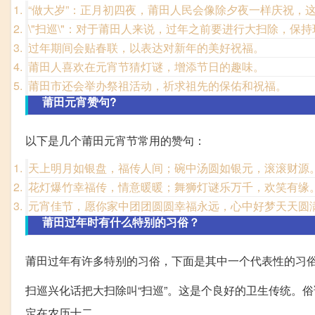
“做大岁”：正月初四夜，莆田人民会像除夕夜一样庆祝，
\"扫巡\"：对于莆田人来说，过年之前要进行大扫除，保
过年期间会贴春联，以表达对新年的美好祝福。
莆田人喜欢在元宵节猜灯谜，增添节日的趣味。
莆田市还会举办祭祖活动，祈求祖先的保佑和祝福。
莆田元宵赞句?
以下是几个莆田元宵节常用的赞句：
天上明月如银盘，福传人间；碗中汤圆如银元，滚滚财源
花灯爆竹幸福传，情意暖暖；舞狮灯谜乐万千，欢笑有缘
元宵佳节，愿你家中团团圆圆幸福永远，心中好梦天天圆
莆田过年时有什么特别的习俗？
莆田过年有许多特别的习俗，下面是其中一个代表性的习
扫巡兴化话把大扫除叫“扫巡”。这是个良好的卫生传统。俗
定在农历十二。