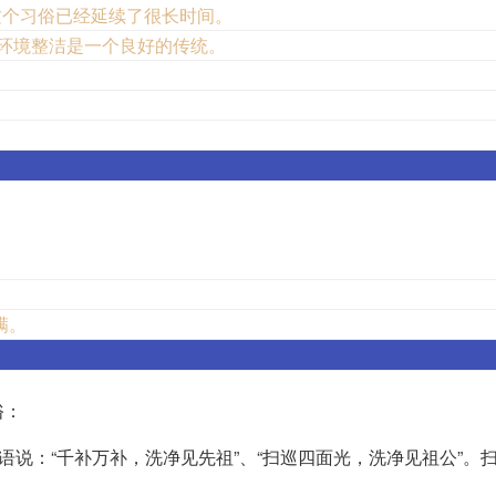
这个习俗已经延续了很长时间。
持环境整洁是一个良好的传统。
。
。
满。
俗：
语说：“千补万补，洗净见先祖”、“扫巡四面光，洗净见祖公”。