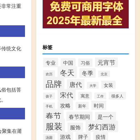
还非常注重
标签
等传统文化
元宵节
专业
中国
习俗
冬天
冬季
农历
北京
品牌
唐代
女装
大学
风俗包括菩
宋代
寓意
很多人
孩子
工作
化。
攻略
时间
新年
手机
春节
春节期间
是一个
服装
梦幻西游
服饰
会聚集在莆
游戏
牌子
疫情
汤圆