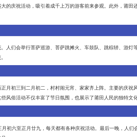
盛大的庆祝活动，吸引着成千上万的游客前来参观。此外，莆田
花。人们会举行菩萨巡游、菩萨跳摊火、车鼓队、跳棕轿、游灯
统。
历正月初三到二月初二，村村闹元宵、家家齐上阵。主要的庆祝
这些风俗活动不仅丰富了节日氛围，也展示了莆田人民的独特文
正月初六至正月廿九，每天都有各种庆祝活动。最后一晚，人们