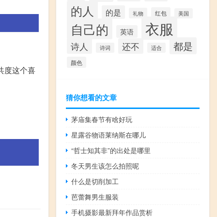
的人
的是
红包
礼物
美国
衣服
自己的
英语
都是
诗人
还不
诗词
适合
颜色
共度这个喜
猜你想看的文章
茅庙集春节有啥好玩
星露谷物语莱纳斯在哪儿
“哲士知其非”的出处是哪里
冬天男生该怎么拍照呢
什么是切削加工
芭蕾舞男生服装
手机摄影最新拜年作品赏析