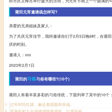
田市区文峰宫举行盛大的活动，为元宵节画上一个圆满的
莆田元宵邀请函怎样写?
亲爱的兄弟姐妹及家人：
为了共庆元宵佳节，我特邀请你们于2月5日晚6时，在莆
庆的时刻。
邀请人：xxx
2023年2月1日
习俗
莆田的
习俗有哪些?(10个)
莆田人有着丰富多彩的习俗传统，下面列举了其中的10个
过年时吃红团，象征着团圆和幸福。
平海年初九会迎接城隍爷巡街，以求祈福。