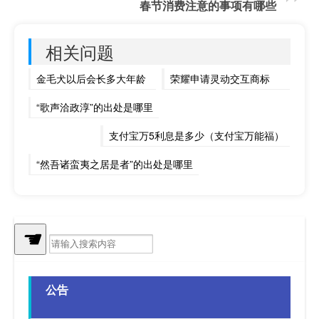
春节消费注意的事项有哪些
相关问题
金毛犬以后会长多大年龄
荣耀申请灵动交互商标
“歌声洽政淳”的出处是哪里
支付宝万5利息是多少（支付宝万能福）
“然吾诸蛮夷之居是者”的出处是哪里
“拟待不能思想得”的出处是哪里
跨区域开票什么意思
春节快递怎么都送上门
☚
服装面料展
公告