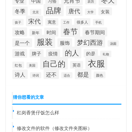
元宵节
专业
中国
习俗
农历
品牌
唐代
冬季
女装
大学
北京
宋代
寓意
很多人
孩子
工作
手机
春节
攻略
春节期间
时间
新年
服装
梦幻西游
是一个
服饰
汤圆
的人
游戏
牌子
疫情
的是
礼物
衣服
自己的
英语
红包
美国
都是
诗人
还不
颜色
诗词
适合
猜你想看的文章
杠岗香煲仔饭怎么样
修改文件的软件（修改文件夹图标）